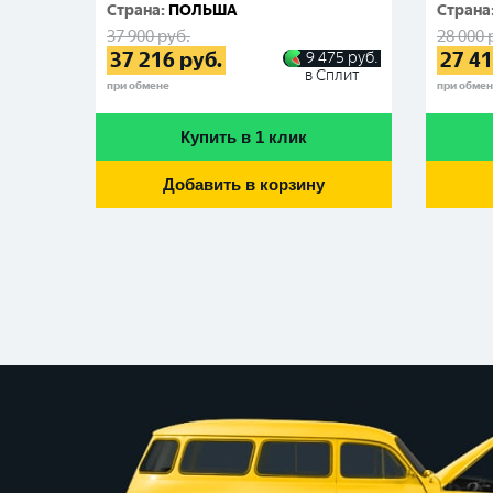
Cтрана
:
ПОЛЬША
Cтрана
37 900
руб.
28 000
37 216
руб.
27 4
9 475
руб.
в Сплит
при обмене
при обме
Купить в 1 клик
Добавить в корзину