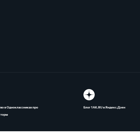
во в Одноклассниках про
Блог 1АК.RU в Яндекс.Дзен
яторы