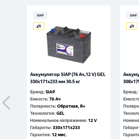
SIAP
SIAP
Аккумулятор SIAP (76 Ач,12 V) GEL
Аккуму
330x171x233 мм 30.5 кг
308x17
Бренд
:
SIAP
Бренд
:
Емкость
:
76 Ач
Емкост
Полярность
:
Обратная, R+
Полярн
Технология
:
GEL
Технол
Номинальное напряжение
:
12 V
Номина
Габариты
:
330x171x233
Габари
Гарантия
:
12 мес.
Гарант