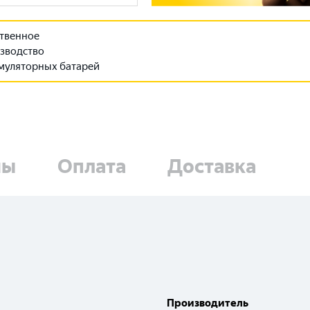
твенное
зводство
муляторных батарей
ны
Оплата
Доставка
Производитель