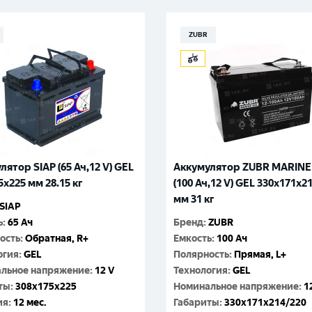
Гатчина
Смоленск
Москва
ZUBR
лятор SIAP (65 Ач,12 V) GEL
Аккумулятор ZUBR MARINE
5x225 мм 28.15 кг
(100 Ач,12 V) GEL 330x171x2
мм 31 кг
SIAP
ь
:
65 Ач
Бренд
:
ZUBR
ость
:
Обратная, R+
Емкость
:
100 Ач
огия
:
GEL
Полярность
:
Прямая, L+
льное напряжение
:
12 V
Технология
:
GEL
ты
:
308x175x225
Номинальное напряжение
:
1
ия
:
12 мес.
Габариты
:
330x171x214/220