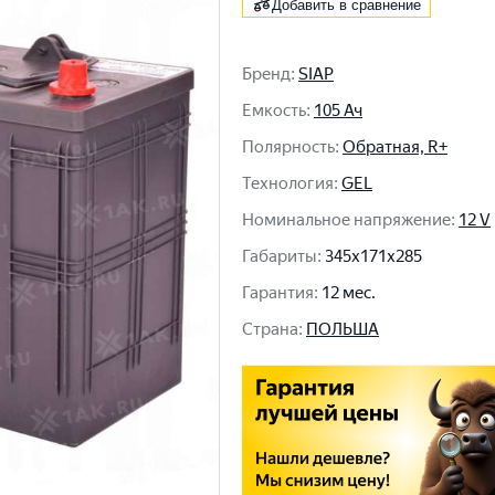
Добавить в сравнение
Бренд
:
SIAP
Емкость
:
105 Ач
Полярность
:
Обратная, R+
Технология
:
GEL
Номинальное напряжение
:
12 V
Габариты
:
345x171x285
Гарантия
:
12 мес.
Cтрана
:
ПОЛЬША