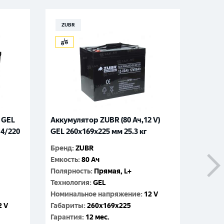
ZUBR
ZUB
 GEL
Аккумулятор ZUBR (80 Ач,12 V)
Аккуму
14/220
GEL 260x169x225 мм 25.3 кг
GEL 26
Бренд
:
ZUBR
Бренд
:
Емкость
:
80 Ач
Емкос
Полярность
:
Прямая, L+
Технол
Технология
:
GEL
Номин
Номинальное напряжение
:
12 V
Габар
2 V
Габариты
:
260x169x225
Гаран
Гарантия
:
12 мес.
Cтран