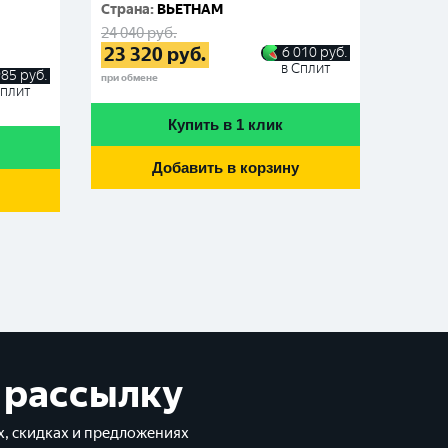
Cтрана
:
ВЬЕТНАМ
24 040
23 3
24 040
руб.
23 320
руб.
6 010
руб.
при обме
в Сплит
985
руб.
при обмене
Сплит
Купить в 1 клик
Добавить в корзину
 рассылку
, скидках и предложениях