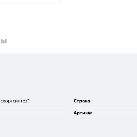
ны
скоргсинтез"
Cтрана
Артикул