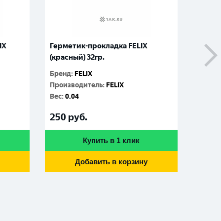
IX
Герметик-прокладка FELIX
Фиксат
(красный) 32гр.
6мл.
Бренд
:
FELIX
Бренд
:
Производитель
:
FELIX
Произ
Вес
:
0.04
Вес
:
0.
250
руб.
225
р
Купить в 1 клик
Добавить в корзину