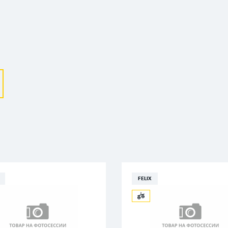
Выберите ваш город
Великий Новгород
Санкт-Петербург
Гатчина
Смоленск
Москва
FELIX