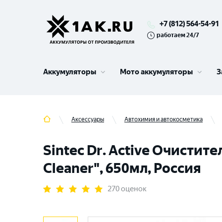
+7 (812) 564-54-91
работаем 24/7
Аккумуляторы
Мото аккумуляторы
З
Аксессуары
Автохимия и автокосметика
Sintec Dr. Active Очисти
Cleaner", 650мл, Россия
270 оценок