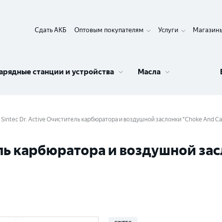
Сдать АКБ
Оптовым покупателям
Услуги
Магазин
арядные станции и устройства
Масла
Sintec Dr. Active Очиститель карбюратора и воздушной заслонки "Choke And Car
тель карбюратора и воздушной за