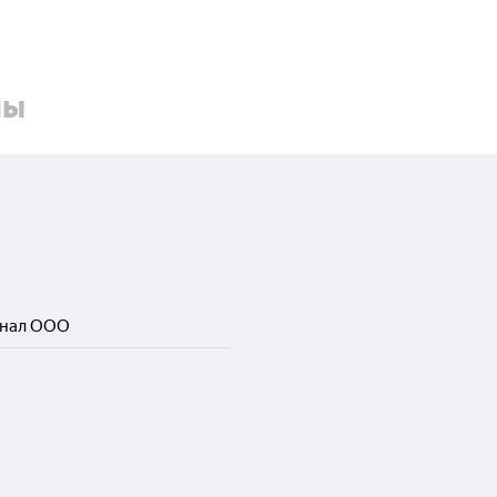
ны
енал ООО