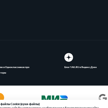
во в Одноклассниках про
Блог 1АК.RU в Яндекс.Дзен
яторы
 файлы Cookie (куки-файлы)