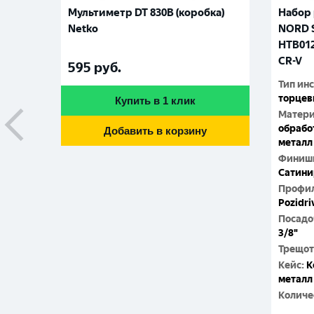
Мультиметр DT 830B (коробка)
Набор 
Netko
NORD S
HTB012
CR-V
595
руб.
Тип ин
торцев
Купить в 1 клик
Матер
обрабо
Добавить в корзину
металл 
Финишн
Сатини
Профил
Pozidri
Посадо
3/8"
Трещот
Кейс
:
К
металл
Количе