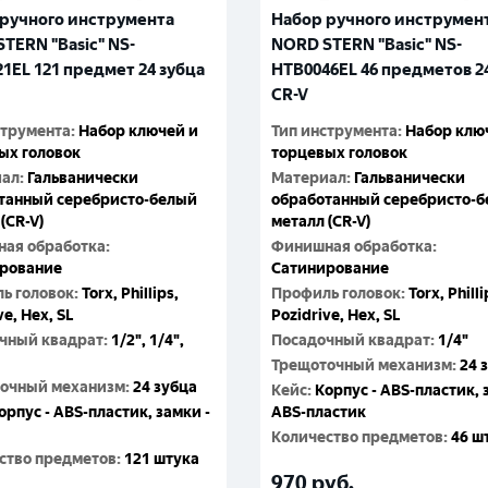
Москва
ручного инструмента
Набор ручного инструмен
TERN "Basic" NS-
NORD STERN "Basic" NS-
1EL 121 предмет 24 зубца
HTB0046EL 46 предметов 2
CR-V
струмента
:
Набор ключей и
Тип инструмента
:
Набор клю
ых головок
торцевых головок
иал
:
Гальванически
Материал
:
Гальванически
танный серебристо-белый
обработанный серебристо-
(CR-V)
металл (CR-V)
ая обработка
:
Финишная обработка
:
рование
Сатинирование
ь головок
:
Torx, Phillips,
Профиль головок
:
Torx, Philli
ve, Hex, SL
Pozidrive, Hex, SL
чный квадрат
:
1/2", 1/4",
Посадочный квадрат
:
1/4"
Трещоточный механизм
:
24 
очный механизм
:
24 зубца
Кейс
:
Корпус - ABS-пластик, 
орпус - ABS-пластик, замки -
ABS-пластик
Количество предметов
:
46 ш
ство предметов
:
121 штука
970
руб.