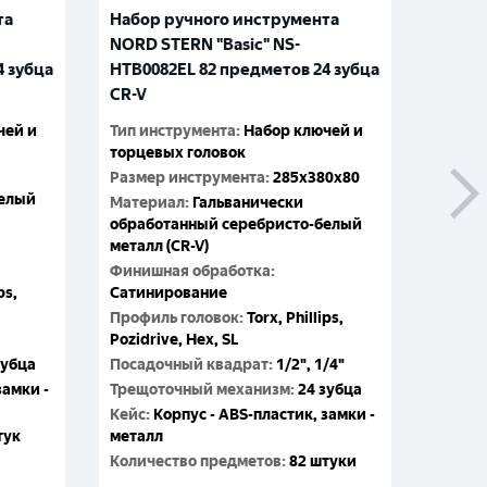
та
Набор ручного инструмента
Набор
NORD STERN "Basic" NS-
NORD 
4 зубца
HTB0082EL 82 предметов 24 зубца
HTB01
CR-V
зубца
чей и
Тип инструмента
:
Набор ключей и
Тип ин
торцевых головок
торцев
Размер инструмента
:
285x380x80
Разме
белый
Материал
:
Гальванически
Матер
обработанный серебристо-белый
обраб
металл (CR-V)
металл
Финишная обработка
:
Финиш
ps,
Сатинирование
Сатин
Профиль головок
:
Torx, Phillips,
Профи
Pozidrive, Hex, SL
Pozidri
зубца
Посадочный квадрат
:
1/2", 1/4"
Посад
замки -
Трещоточный механизм
:
24 зубца
Трещо
Кейс
:
Корпус - ABS-пластик, замки -
Кейс
:
тук
металл
метал
Количество предметов
:
82 штуки
Колич