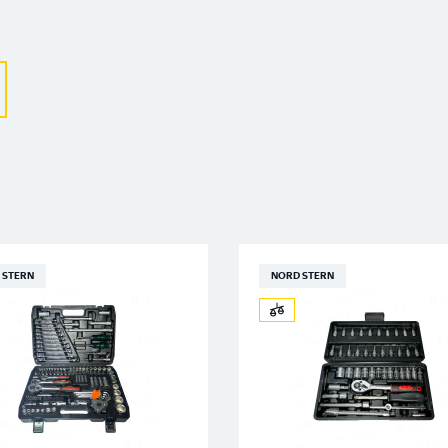
 STERN
NORD STERN
Выберите ваш город
Великий Новгород
Санкт-Петербург
Гатчина
Смоленск