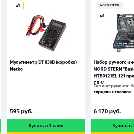
NORD STERN
Мультиметр DT 830B (коробка)
Набор ручного и
Netko
NORD STERN "Basi
HTB0121EL 121 пр
CR-V
Тип инструмента
:
Н
торцевых головок
595
руб.
6 170
руб.
Купить в 1 клик
Купить в 