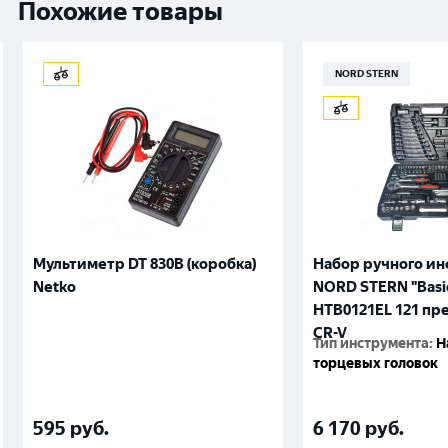
Похожие товары
NORD STERN
Мультиметр DT 830B (коробка)
Набор ручного и
Netko
NORD STERN "Basi
HTB0121EL 121 пр
CR-V
Тип инструмента
:
Н
торцевых головок
595
руб.
6 170
руб.