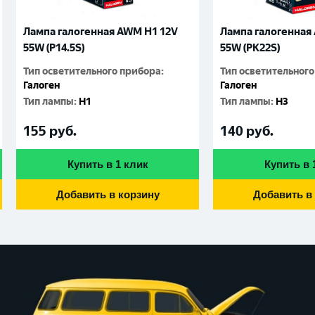
Лампа галогенная AWM H1 12V
Лампа галогенная
55W (P14.5S)
55W (PК22S)
Тип осветительного прибора
:
Тип осветительног
Галоген
Галоген
Тип лампы
:
H1
Тип лампы
:
H3
155
руб.
140
руб.
Купить в 1 клик
Купить в 
Добавить в корзину
Добавить в