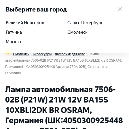
работаем 24/7
Выберите ваш город
Великий Новгород
Санкт-Петербург
Гатчина
Смоленск
+7 (812) 564-54-91
Москва
Смоленск
Аксессуары
Лампочки для авто
Лампа
автомобильная 7506-02B (P21W) 21W 12V BA15S 10XBLI2DK BR OSRAM,
Германия (ШК:4050300925448 Артикул 7506-02В), Страна пр-ва:
Германия
Лампа автомобильная 7506-
02B (P21W) 21W 12V BA15S
10XBLI2DK BR OSRAM,
Германия (ШК:4050300925448