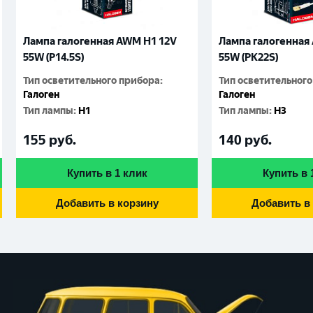
Лампа галогенная AWM H1 12V
Лампа галогенная
55W (P14.5S)
55W (PК22S)
Тип осветительного прибора
:
Тип осветительног
Галоген
Галоген
Тип лампы
:
H1
Тип лампы
:
H3
155
руб.
140
руб.
Купить в 1 клик
Купить в 
Добавить в корзину
Добавить в