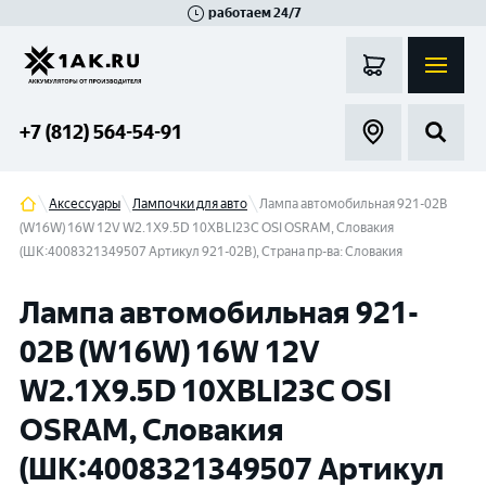
работаем 24/7
Великий Новгород
Санкт-Петербург
Гатчина
Смоленск
Москва
+7 (812) 564-54-91
Аксессуары
Лампочки для авто
Лампа автомобильная 921-02B
(W16W) 16W 12V W2.1X9.5D 10XBLI23C OSI OSRAM, Словакия
(ШК:4008321349507 Артикул 921-02В), Страна пр-ва: Словакия
Лампа автомобильная 921-
02B (W16W) 16W 12V
W2.1X9.5D 10XBLI23C OSI
OSRAM, Словакия
(ШК:4008321349507 Артикул