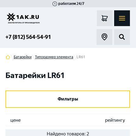
работаем 24/7
Великий Новгород
Санкт-Петербург
Гатчина
Смоленск
Москва
+7 (812) 564-54-91
Батарейки
Типоразмер элемента
LR61
Батарейки LR61
Фильтры
цене
рейтингу
Найдено товаров:
2