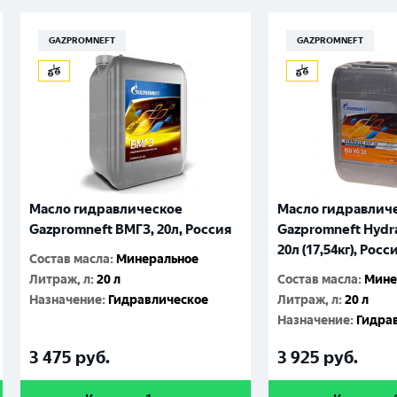
GAZPROMNEFT
GAZPROMNEFT
Масло гидравлическое
Масло гидравлич
Gazpromneft ВМГЗ, 20л, Россия
Gazpromneft Hydra
20л (17,54кг), Росс
Состав масла
:
Минеральное
Литраж, л
:
20 л
Состав масла
:
Мине
Назначение
:
Гидравлическое
Литраж, л
:
20 л
Назначение
:
Гидра
3 475
руб.
3 925
руб.