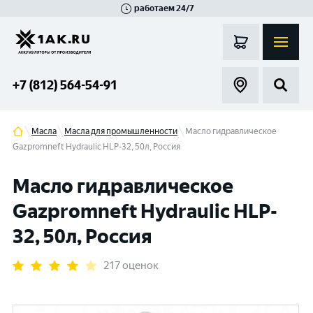
работаем 24/7
Великий Новгород
Санкт-Петербург
Гатчина
Смоленск
Москва
+7 (812) 564-54-91
Масла
Масла для промышленности
Масло гидравлическое
Gazpromneft Hydraulic HLP-32, 50л, Россия
Масло гидравлическое
Gazpromneft Hydraulic HLP-
32, 50л, Россия
217 оценок