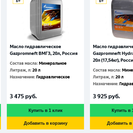
Масло гидравлическое
Масло гидравлич
Gazpromneft ВМГЗ, 20л, Россия
Gazpromneft Hydra
20л (17,54кг), Росс
Состав масла
:
Минеральное
Литраж, л
:
20 л
Состав масла
:
Мине
Назначение
:
Гидравлическое
Литраж, л
:
20 л
Назначение
:
Гидра
3 475
руб.
3 925
руб.
Купить в 1 клик
Купить в 
Добавить в корзину
Добавить в