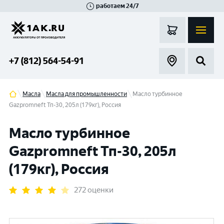
работаем 24/7
Великий Новгород
Санкт-Петербург
Гатчина
Смоленск
Москва
+7 (812) 564-54-91
Масла
Масла для промышленности
Масло турбинное
Gazpromneft Тп-30, 205л (179кг), Россия
Масло турбинное
Gazpromneft Тп-30, 205л
(179кг), Россия
272 оценки