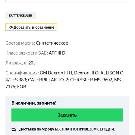
KUTTENKEULER
Добавить в сравнение
Состав масла
:
Синтетическое
Класс вязкости SAE
:
ATF III D
Литраж, л
:
20 л
Спецификация
:
GM Dexron III H, Dexron III G; ALLISON C-
4/TES 389; CATERPILLAR TO-2; CHRYSLER MS-9602, MS-
7176; FOR
В наличии, звоните!
Заказать
Доставка по городу
БЕСПЛАТНО
ПРИВЕЗЁМ СЕГОДНЯ.