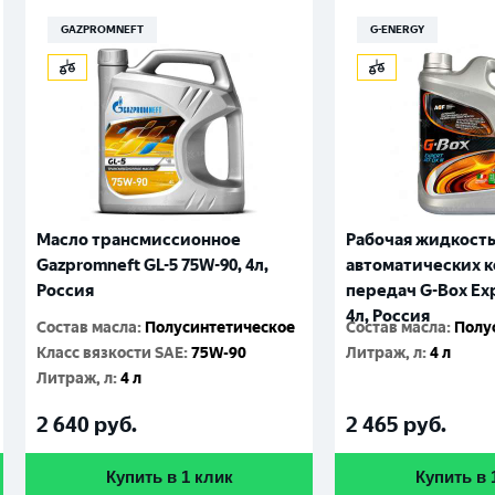
GAZPROMNEFT
G-ENERGY
Масло трансмиссионное
Рабочая жидкость
Gazpromneft GL-5 75W-90, 4л,
автоматических 
Россия
передач G-Box Expe
4л, Россия
Состав масла
:
Полусинтетическое
Состав масла
:
Полу
Класс вязкости SAE
:
75W-90
Литраж, л
:
4 л
Литраж, л
:
4 л
2 640
руб.
2 465
руб.
Купить в 1 клик
Купить в 