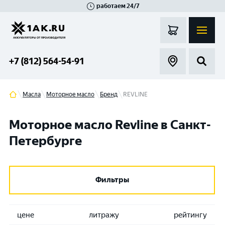
работаем 24/7
Великий Новгород
Санкт-Петербург
Гатчина
Смоленск
Москва
+7 (812) 564-54-91
Масла
Моторное масло
Бренд
REVLINE
Моторное масло Revline в Санкт-
Петербурге
Фильтры
цене
литражу
рейтингу