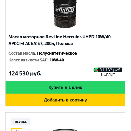
Масло моторное RevLine Hercules UHPD 10W/40
API:CI-4 ACEA:E7, 200л, Польша
Состав масла
:
Полусинтетическое
Класс вязкости SAE
:
10W-40
31 133
руб.
124 530
руб.
в Сплит
Купить в 1 клик
Добавить в корзину
REVLINE