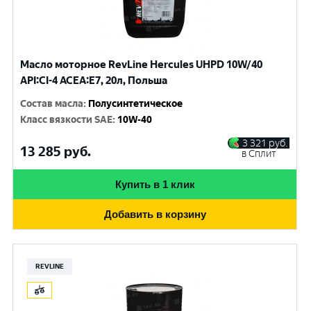
Масло моторное RevLine Hercules UHPD 10W/40
API:CI-4 ACEA:E7, 20л, Польша
Состав масла
:
Полусинтетическое
Класс вязкости SAE
:
10W-40
3 321
руб.
13 285
руб.
в Сплит
Купить в 1 клик
Добавить в корзину
REVLINE