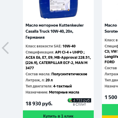
Масло моторное Kuttenkeuler
Масло 
Casalla Truck 10W-40, 20л,
Sorote
Германия
Класс 
Класс вязкости SAE
:
10W-40
Специ
C3; VW 
Спецификация
:
API CI-4 + UHPD ;
Longlif
ACEA E6, E7, E9; MB-Approval 228.51,
FORD
(226.9), CATERPILLAR ECF-2, MAN M
3477
Состав
Состав масла
:
Полусинтетическое
Литраж
Литраж, л
:
20 л
Тип дв
Тип двигателя
:
4-тактный
Назнач
Назначение
:
Моторные масла
1 500
4 733
руб.
18 930
руб.
в Сплит
Купить в 1 клик