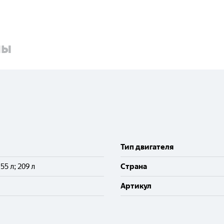
ны
Тип двигателя
; 55 л; 209 л
Cтрана
Артикул