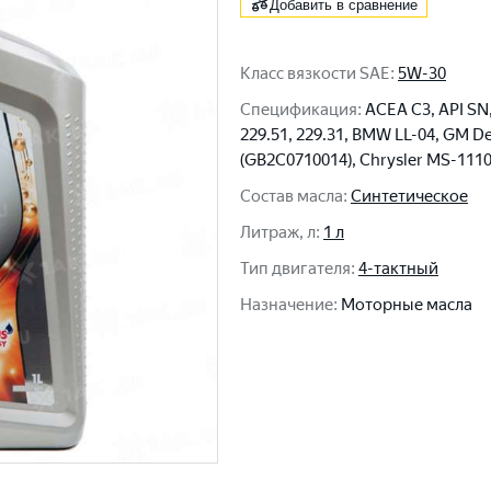
Добавить в сравнение
Класс вязкости SAE
:
5W-30
Спецификация
:
ACEA C3, API SN
229.51, 229.31, BMW LL-04, GM D
(GB2C0710014), Chrysler MS-111
Состав масла
:
Синтетическое
Литраж, л
:
1 л
Тип двигателя
:
4-тактный
Назначение
:
Моторные масла