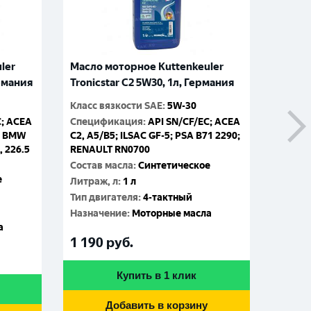
ler
Масло моторное Kuttenkeuler
Масло
ермания
Tronicstar C2 5W30, 1л, Германия
Tronic
Класс вязкости SAE
:
5W-30
Класс 
C; ACEA
Спецификация
:
API SN/CF/EC; ACEA
Специ
1; BMW
C2, A5/B5; ILSAC GF-5; PSA B71 2290;
C2, A5
, 226.5
RENAULT RN0700
RENAU
Состав масла
:
Синтетическое
Состав
е
Литраж, л
:
1 л
Литраж
Тип двигателя
:
4-тактный
Тип дв
Назначение
:
Моторные масла
Назна
а
1 190
руб.
4 86
Купить в 1 клик
Добавить в корзину