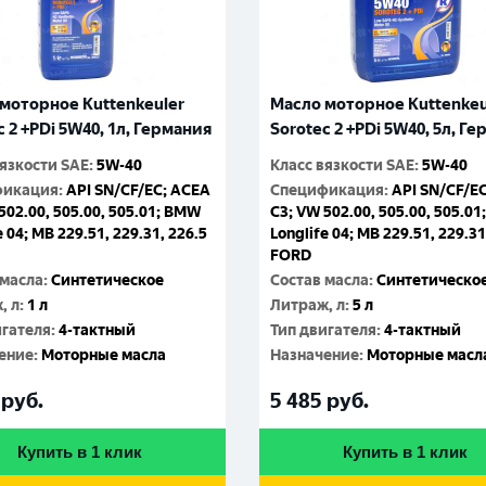
моторное Kuttenkeuler
Масло моторное Kuttenkeu
c 2 +PDi 5W40, 1л, Германия
Sorotec 2 +PDi 5W40, 5л, Г
вязкости SAE
:
5W-40
Класс вязкости SAE
:
5W-40
фикация
:
API SN/CF/EC; ACEA
Спецификация
:
API SN/CF/E
502.00, 505.00, 505.01; BMW
C3; VW 502.00, 505.00, 505.0
e 04; MB 229.51, 229.31, 226.5
Longlife 04; MB 229.51, 229.31
FORD
 масла
:
Синтетическое
Состав масла
:
Синтетическо
, л
:
1 л
Литраж, л
:
5 л
игателя
:
4-тактный
Тип двигателя
:
4-тактный
ение
:
Моторные масла
Назначение
:
Моторные масл
руб.
5 485
руб.
Купить в 1 клик
Купить в 1 клик