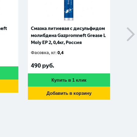
eft
Смазка литиевая с дисульфидом
Смазк
молибдена Gazpromneft Grease L
ЛИТОЛ-
Moly EP 2, 0,4кг, Россия
Росси
Фасовка, кг
:
0,4
Фасовк
490
руб.
250
р
Купить в 1 клик
Добавить в корзину