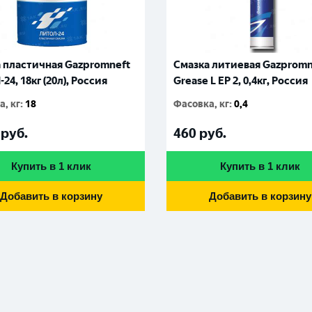
 пластичная Gazpromneft
Смазка литиевая Gazpromn
24, 18кг (20л), Россия
Grease L EP 2, 0,4кг, Россия
, кг
:
18
Фасовка, кг
:
0,4
руб.
460
руб.
Купить в 1 клик
Купить в 1 клик
Добавить в корзину
Добавить в корзину