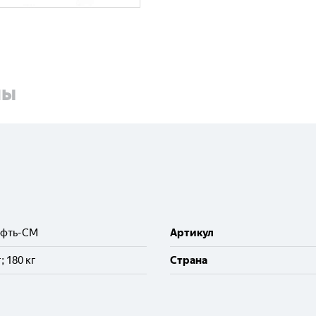
ны
ефть-СМ
Артикул
г; 180 кг
Cтрана