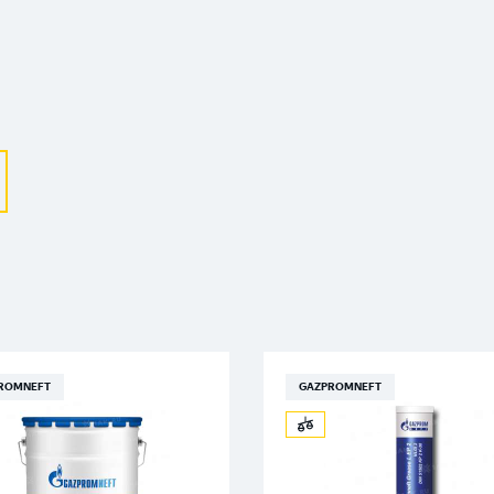
Выберите ваш город
Великий Новгород
Санкт-Петербург
Гатчина
Смоленск
Москва
ROMNEFT
GAZPROMNEFT