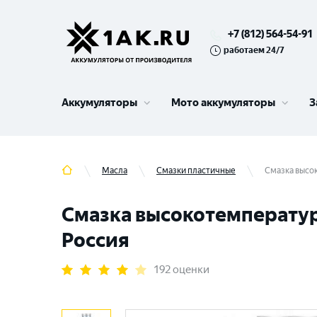
+7 (812) 564-54-91
работаем 24/7
Аккумуляторы
Мото аккумуляторы
З
Масла
Смазки пластичные
Смазка высок
Смазка высокотемпературн
Россия
192 оценки