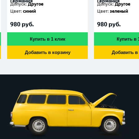
Германия
Германия
Допуск
:
Другое
Допуск
:
Другое
Цвет
:
синий
Цвет
:
зеленый
980
руб.
980
руб.
Купить в 1 клик
Купить в 
Добавить в корзину
Добавить в