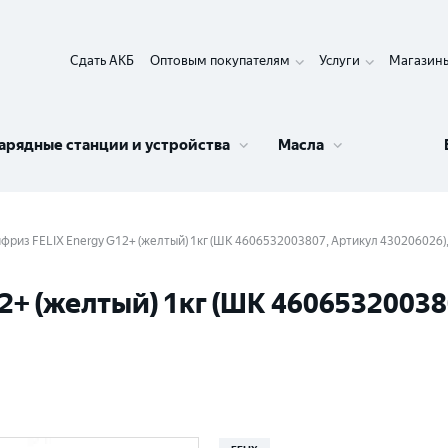
Сдать АКБ
Оптовым покупателям
Услуги
Магазин
арядные станции и устройства
Масла
фриз FELIX Energy G12+ (желтый) 1кг (ШК 4606532003807, Артикул 430206026),
2+ (желтый) 1кг (ШК 46065320038