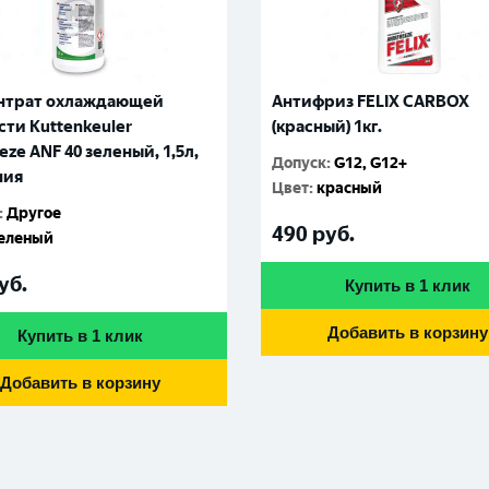
нтрат охлаждающей
Антифриз FELIX CARBOX
ти Kuttenkeuler
(красный) 1кг.
eze ANF 40 зеленый, 1,5л,
Допуск
:
G12, G12+
ния
Цвет
:
красный
:
Другое
490
руб.
еленый
уб.
Купить в 1 клик
Добавить в корзину
Купить в 1 клик
Добавить в корзину