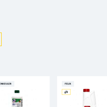
Выберите ваш город
Великий Новгород
Санкт-Петербург
Гатчина
Смоленск
Москва
ENKEULER
FELIX