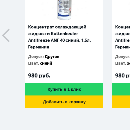
Концентрат охлаждающей
Конце
жидкости Kuttenkeuler
жидкос
Antifreeze ANF 40 синий, 1,5л,
Antifre
Германия
Герма
Допуск
:
Другое
Допуск
Цвет
:
синий
Цвет
:
з
980
руб.
980
р
Купить в 1 клик
Добавить в корзину