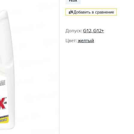
FELIX
Добавить в сравнение
Допуск
:
G12, G12+
Цвет
:
желтый