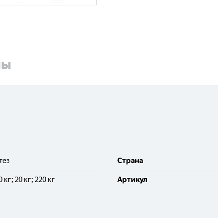
ны
тез
Cтрана
10 кг; 20 кг; 220 кг
Артикул