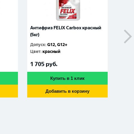
Антифриз FELIX Carbox красный
Антиф
(5кг)
зелены
Допуск
:
G12, G12+
Допус
Цвет
:
красный
Цвет
:
1 705
руб.
410
р
Купить в 1 клик
Добавить в корзину