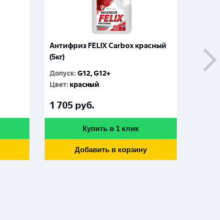
Антифриз FELIX Carbox красный
Антиф
(5кг)
зелены
Допуск
:
G12, G12+
Допус
Цвет
:
красный
Цвет
:
1 705
руб.
410
р
Купить в 1 клик
Добавить в корзину