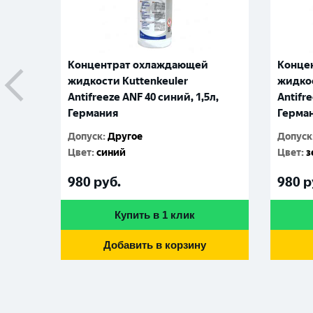
Концентрат охлаждающей
Конце
жидкости Kuttenkeuler
жидкос
Antifreeze ANF 40 синий, 1,5л,
Antifre
Германия
Герма
Допуск
:
Другое
Допуск
Цвет
:
синий
Цвет
:
з
980
руб.
980
р
Купить в 1 клик
Добавить в корзину