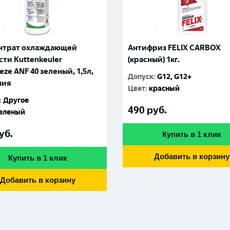
нтрат охлаждающей
Антифриз FELIX CARBOX
ти Kuttenkeuler
(красный) 1кг.
eze ANF 40 зеленый, 1,5л,
Допуск
:
G12, G12+
ния
Цвет
:
красный
:
Другое
490
руб.
еленый
уб.
Купить в 1 клик
Добавить в корзину
Купить в 1 клик
Добавить в корзину