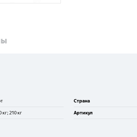
ны
рт
Cтрана
10 кг; 210 кг
Артикул