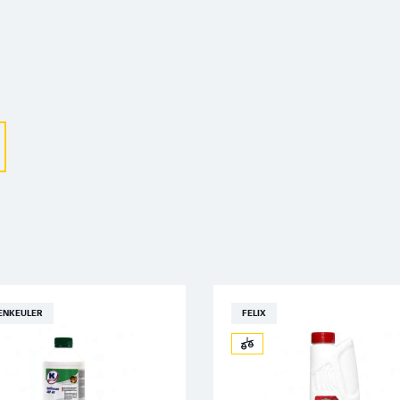
Выберите ваш город
Великий Новгород
Санкт-Петербург
Гатчина
Смоленск
Москва
ENKEULER
FELIX