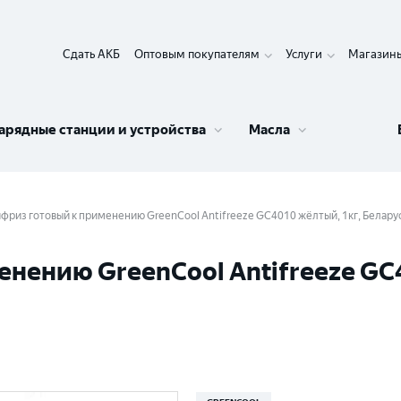
Сдать АКБ
Оптовым покупателям
Услуги
Магазин
арядные станции и устройства
Масла
фриз готовый к применению GreenCool Antifreeze GC4010 жёлтый, 1кг, Белару
нению GreenCool Antifreeze GC4