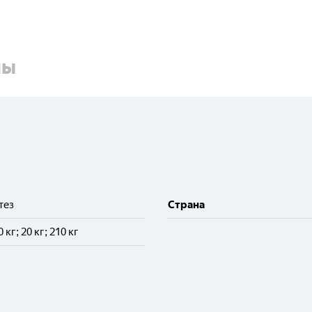
ны
тез
Cтрана
10 кг; 20 кг; 210 кг