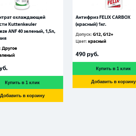
нтрат охлаждающей
Антифриз FELIX CARBOX
ти Kuttenkeuler
(красный) 1кг.
eze ANF 40 зеленый, 1,5л,
Допуск
:
G12, G12+
ния
Цвет
:
красный
:
Другое
490
руб.
еленый
уб.
Купить в 1 клик
Добавить в корзину
Купить в 1 клик
Добавить в корзину