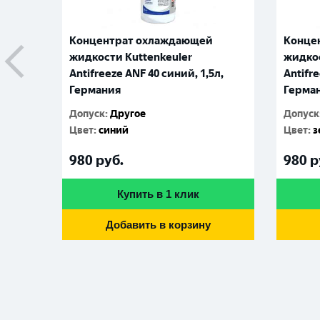
Концентрат охлаждающей
Конце
жидкости Kuttenkeuler
жидкос
Antifreeze ANF 40 синий, 1,5л,
Antifre
Германия
Герма
Допуск
:
Другое
Допуск
Цвет
:
синий
Цвет
:
з
980
руб.
980
р
Купить в 1 клик
Добавить в корзину