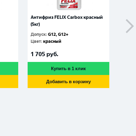
Антифриз FELIX Carbox красный
Антиф
(5кг)
зелены
Допуск
:
G12, G12+
Допус
Цвет
:
красный
Цвет
:
1 705
руб.
410
р
Купить в 1 клик
Добавить в корзину