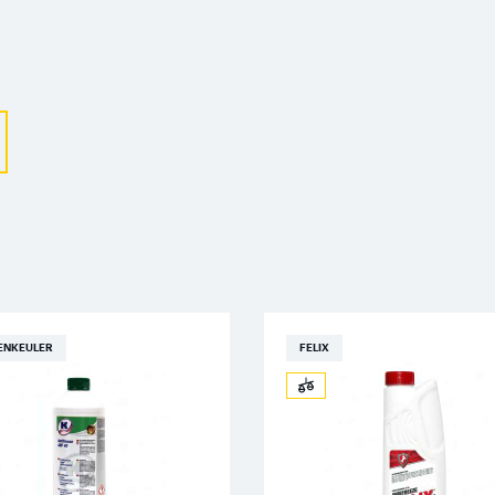
Выберите ваш город
Великий Новгород
Санкт-Петербург
Гатчина
Смоленск
ENKEULER
FELIX
Москва