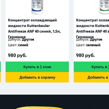
Концентрат охлаждающей
Концентрат охл
жидкости Kuttenkeuler
жидкости Kuttenk
Antifreeze ANF 40 синий, 1,5л,
Antifreeze ANF 40 
Германия
Германия
Допуск
:
Другое
Допуск
:
Другое
Цвет
:
синий
Цвет
:
зеленый
980
руб.
980
руб.
Купить в 1 клик
Купить в 
Добавить в корзину
Добавить в