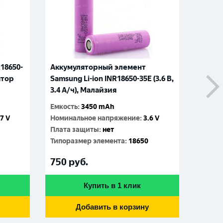
18650-
Аккумуляторный элемент
Аккум
ятор
Samsung Li-ion INR18650-35E (3.6 B,
30Q (
3.4 А/ч), Малайзия
высок
Емкость
:
3450 mAh
Емкос
.7 V
Номинальное напряжение
:
3.6 V
Номин
Плата защиты
:
нет
Плата
Типоразмер элемента
:
18650
Типор
750
руб.
770
р
Купить в 1 клик
Добавить в корзину