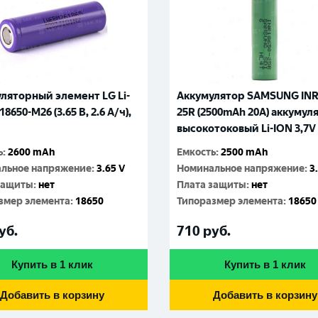
ляторный элемент LG Li-
Аккумулятор SAMSUNG INR
18650-M26 (3.65 B, 2.6 А/ч),
25R (2500mAh 20A) аккумул
высокотоковый Li-ION 3,7V
ь
:
2600 mAh
Емкость
:
2500 mAh
льное напряжение
:
3.65 V
Номинальное напряжение
:
3
защиты
:
нет
Плата защиты
:
нет
змер элемента
:
18650
Типоразмер элемента
:
18650
уб.
710
руб.
Купить в 1 клик
Купить в 1 клик
Добавить в корзину
Добавить в корзину