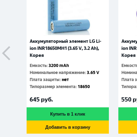
Аккумуляторный элемент LG Li-
Аккуму
ion INR18650MH1 (3.65 V, 3.2 Аh),
ion INR
Корея
Корея
Емкость
:
3200 mAh
Емкост
Номинальное напряжение
:
3.65 V
Номина
Плата защиты
:
нет
Плата 
Типоразмер элемента
:
18650
Типора
645
руб.
550
р
Купить в 1 клик
Добавить в корзину