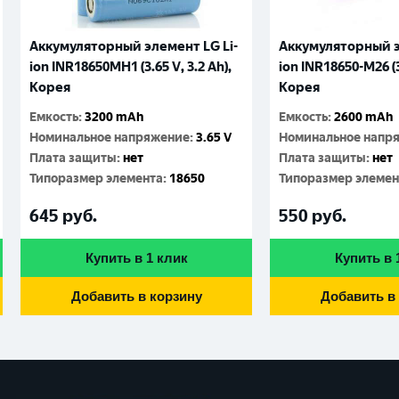
Аккумуляторный элемент LG Li-
Аккумуляторный э
ion INR18650MH1 (3.65 V, 3.2 Аh),
ion INR18650-M26 (3.
Корея
Корея
Емкость
:
3200 mAh
Емкость
:
2600 mAh
Номинальное напряжение
:
3.65 V
Номинальное напр
Плата защиты
:
нет
Плата защиты
:
нет
Типоразмер элемента
:
18650
Типоразмер элемен
645
руб.
550
руб.
Купить в 1 клик
Купить в 
Добавить в корзину
Добавить в