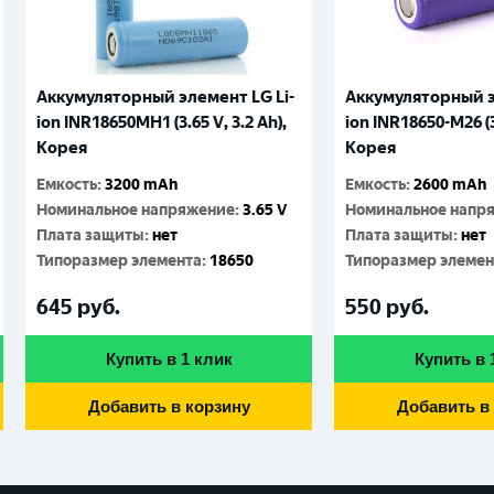
Аккумуляторный элемент LG Li-
Аккумуляторный э
ion INR18650MH1 (3.65 V, 3.2 Аh),
ion INR18650-M26 (3.
Корея
Корея
Емкость
:
3200 mAh
Емкость
:
2600 mAh
Номинальное напряжение
:
3.65 V
Номинальное напр
Плата защиты
:
нет
Плата защиты
:
нет
Типоразмер элемента
:
18650
Типоразмер элемен
645
руб.
550
руб.
Купить в 1 клик
Купить в 
Добавить в корзину
Добавить в