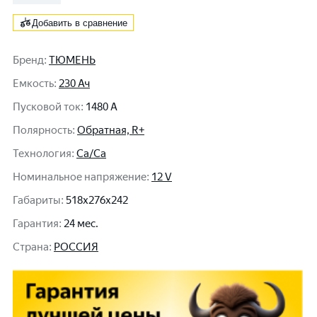
Добавить в сравнение
Бренд
:
ТЮМЕНЬ
Емкость
:
230 Ач
Пусковой ток
:
1480 A
Полярность
:
Обратная, R+
Технология
:
Ca/Ca
Номинальное напряжение
:
12 V
Габариты
:
518x276x242
Гарантия
:
24 мес.
Cтрана
:
РОССИЯ