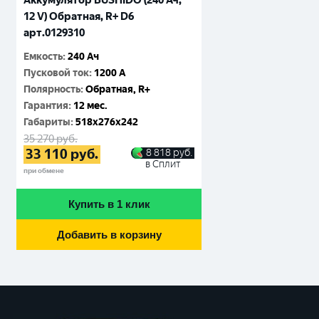
Аккумулятор BUSHIDO (240 Ач,
12 V) Обратная, R+ D6
арт.0129310
Емкость
:
240 Ач
Пусковой ток
:
1200 A
Полярность
:
Обратная, R+
Гарантия
:
12 мес.
Габариты
:
518x276x242
35 270
руб.
33 110
руб.
8 818
руб.
в Сплит
при обмене
Купить в 1 клик
Добавить в корзину