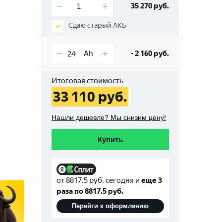
35 270
руб.
Сдаю старый АКБ
-
2 160
руб.
Итоговая стоимость
33 110
руб.
Нашли дешевле? Мы снизим цену!
Купить
от
8817.5
руб. сегодня и
еще 3
раза по
8817.5
руб.
Перейти к оформлению