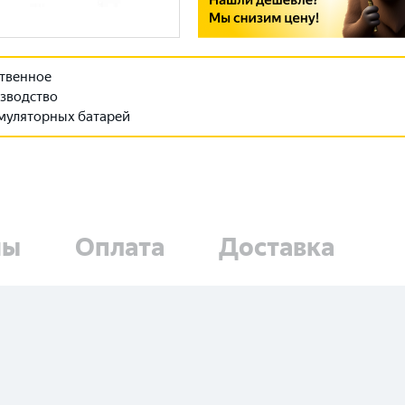
твенное
зводство
муляторных батарей
ны
Оплата
Доставка
Выберите ваш город