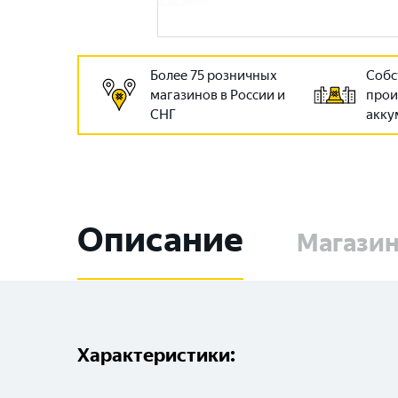
Более 75 розничных
Собс
магазинов в России и
прои
СНГ
акку
Описание
Магази
Характеристики: