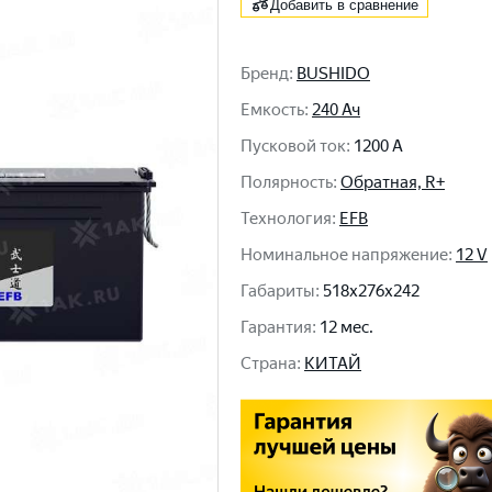
Добавить в сравнение
Бренд
:
BUSHIDO
Емкость
:
240 Ач
Пусковой ток
:
1200 A
Полярность
:
Обратная, R+
Технология
:
EFB
Номинальное напряжение
:
12 V
Габариты
:
518x276x242
Гарантия
:
12 мес.
Cтрана
:
КИТАЙ