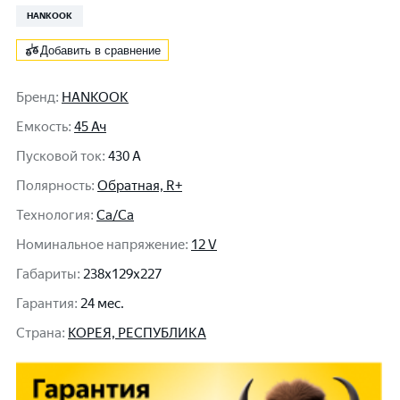
HANKOOK
Добавить в сравнение
Бренд
:
HANKOOK
Емкость
:
45 Ач
Пусковой ток
:
430 A
Полярность
:
Обратная, R+
Технология
:
Ca/Ca
Номинальное напряжение
:
12 V
Габариты
:
238x129x227
Гарантия
:
24 мес.
Cтрана
:
КОРЕЯ, РЕСПУБЛИКА