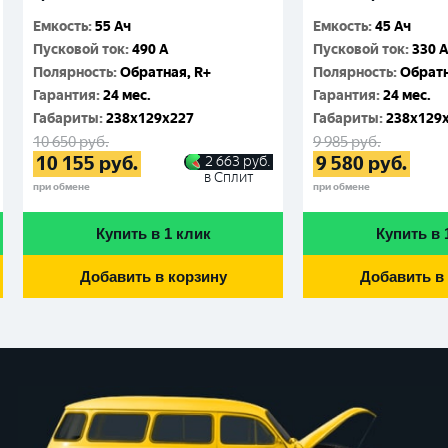
Емкость
:
55 Ач
Емкость
:
45 Ач
Пусковой ток
:
490 А
Пусковой ток
:
330 
Полярность
:
Обратная, R+
Полярность
:
Обратн
Гарантия
:
24 мес.
Гарантия
:
24 мес.
Габариты
:
238x129x227
Габариты
:
238x129
10 650
руб.
9 985
руб.
10 155
руб.
9 580
руб.
2 663
руб.
в Сплит
при обмене
при обмене
Купить в 1 клик
Купить в 
Добавить в корзину
Добавить в