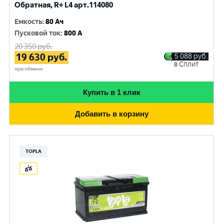
Обратная, R+ L4 арт.114080
Емкость
:
80 Ач
Пусковой ток
:
800 A
20 350
руб.
19 630
руб.
5 088
руб.
в Сплит
при обмене
Купить в 1 клик
Добавить в корзину
TOPLA