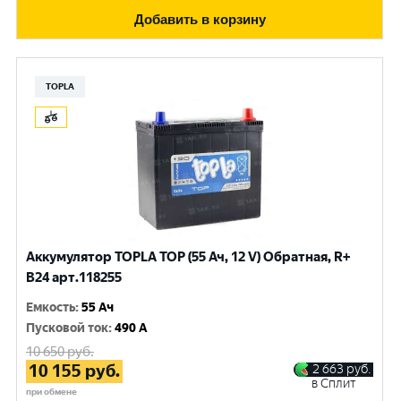
Добавить в корзину
TOPLA
Аккумулятор TOPLA TOP (55 Ач, 12 V) Обратная, R+
B24 арт.118255
Емкость
:
55 Ач
Пусковой ток
:
490 А
10 650
руб.
10 155
руб.
2 663
руб.
в Сплит
при обмене