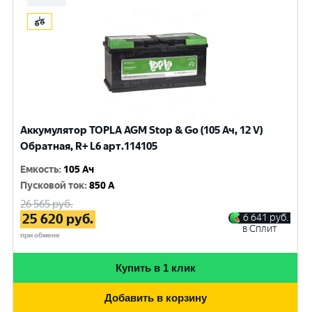
Аккумулятор TOPLA AGM Stop & Go (105 Ач, 12 V)
Обратная, R+ L6 арт.114105
Емкость
:
105 Ач
Пусковой ток
:
850 A
26 565
руб.
25 620
руб.
6 641
руб.
в Сплит
при обмене
Купить в 1 клик
Добавить в корзину