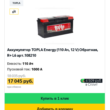
TOPLA
Аккумулятор TOPLA Energy (110 Ач, 12 V) Обратная,
R+ L6 арт.108210
Емкость
:
110 Ач
Пусковой ток
:
1000 A
18 035
руб.
17 045
руб.
4 509
руб.
в Сплит
при обмене
Купить в 1 клик
Добавить в корзину