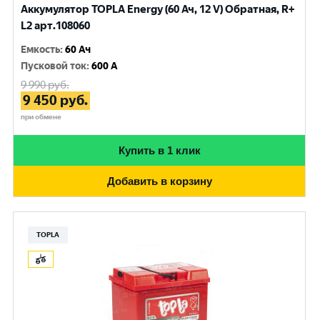
Аккумулятор TOPLA Energy (60 Ач, 12 V) Обратная, R+
L2 арт.108060
Емкость
:
60 Ач
Пусковой ток
:
600 A
9 990
руб.
9 450
руб.
при обмене
Купить в 1 клик
Добавить в корзину
TOPLA