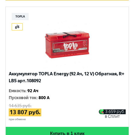
TOPLA
Аккумулятор TOPLA Energy (92 Ач, 12 V) Обратная, R+
LB5 арт.108092
Емкость
:
92 Ач
Пусковой ток
:
800 A
14 635
руб.
13 807
руб.
3 659
руб.
в Сплит
при обмене
Купить в 1 клик