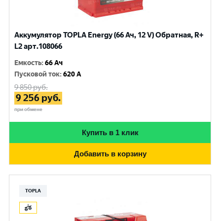
Аккумулятор TOPLA Energy (66 Ач, 12 V) Обратная, R+
L2 арт.108066
Емкость
:
66 Ач
Пусковой ток
:
620 A
9 850
руб.
9 256
руб.
при обмене
Купить в 1 клик
Добавить в корзину
TOPLA