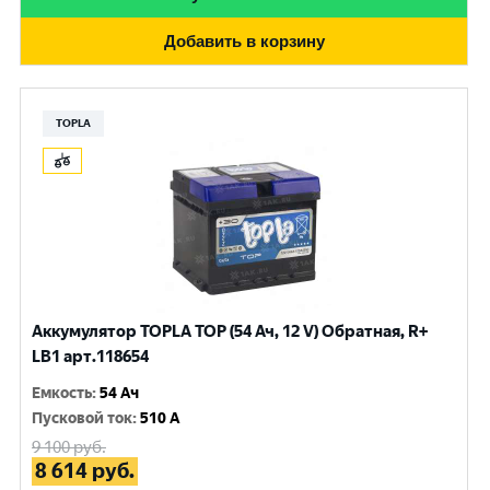
Добавить в корзину
TOPLA
Аккумулятор TOPLA TOP (54 Ач, 12 V) Обратная, R+
LB1 арт.118654
Емкость
:
54 Ач
Пусковой ток
:
510 A
9 100
руб.
8 614
руб.