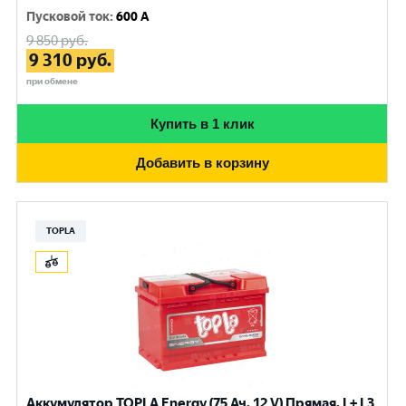
Пусковой ток
:
600 A
9 850
руб.
9 310
руб.
при обмене
Купить в 1 клик
Добавить в корзину
TOPLA
Аккумулятор TOPLA Energy (75 Ач, 12 V) Прямая, L+ L3