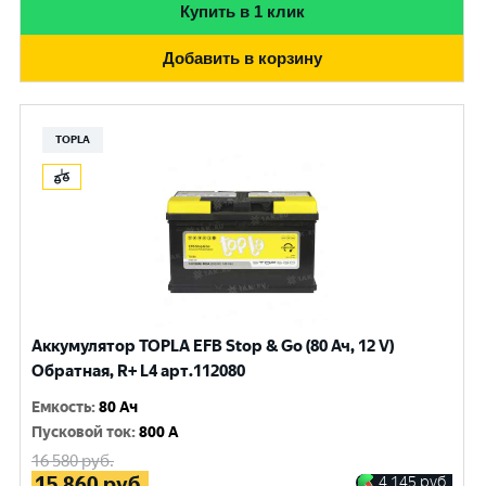
Купить в 1 клик
Добавить в корзину
TOPLA
Аккумулятор TOPLA EFB Stop & Go (80 Ач, 12 V)
Обратная, R+ L4 арт.112080
Емкость
:
80 Ач
Пусковой ток
:
800 A
16 580
руб.
15 860
руб.
4 145
руб.