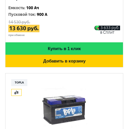
Емкость
:
100 Ач
Пусковой ток
:
900 A
14 530
руб.
13 630
руб.
3 633
руб.
в Сплит
при обмене
Купить в 1 клик
Добавить в корзину
TOPLA