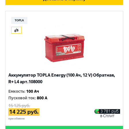
TOPLA
Аккумулятор TOPLA Energy (100 Ач, 12 V) Обратная,
R+ L4 арт.108000
Емкость
:
100 Ач
Пусковой ток
:
800 A
15 125
руб.
14 225
руб.
3 781
руб.
в Сплит
при обмене