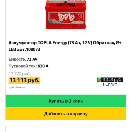
Аккумулятор TOPLA Energy (73 Ач, 12 V) Обратная, R+
LB3 арт.108073
Емкость
:
73 Ач
Пусковой ток
:
630 A
13 770
руб.
13 113
руб.
3 443
руб.
в Сплит
при обмене
Купить в 1 клик
Добавить в корзину