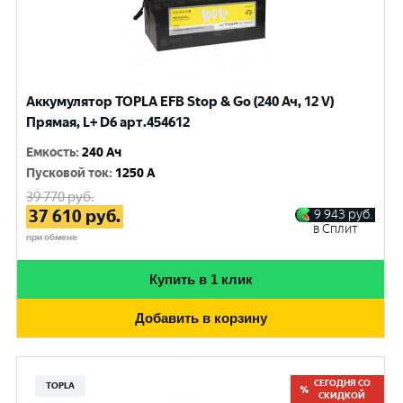
Аккумулятор TOPLA EFB Stop & Go (240 Ач, 12 V)
Прямая, L+ D6 арт.454612
Емкость
:
240 Ач
Пусковой ток
:
1250 A
39 770
руб.
37 610
руб.
9 943
руб.
в Сплит
при обмене
Купить в 1 клик
Добавить в корзину
СЕГОДНЯ СО
TOPLA
СКИДКОЙ