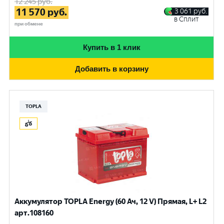
12 245
руб.
11 570
руб.
3 061
руб.
в Сплит
при обмене
Купить в 1 клик
Добавить в корзину
TOPLA
Аккумулятор TOPLA Energy (60 Ач, 12 V) Прямая, L+ L2
арт.108160