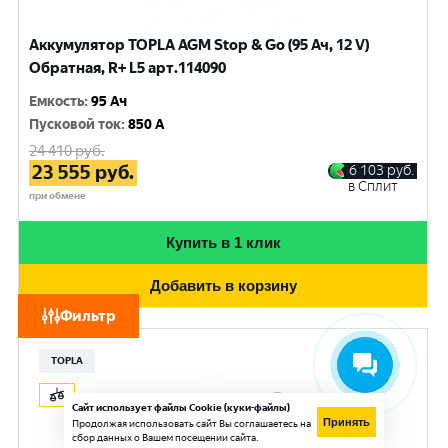
Аккумулятор TOPLA AGM Stop & Go (95 Ач, 12 V)
Обратная, R+ L5 арт.114090
Емкость
:
95 Ач
Пусковой ток
:
850 A
24 410
руб.
23 555
руб.
6 103
руб.
в Сплит
при обмене
Купить в 1 клик
Добавить в корзину
Фильтр
TOPLA
Сайт использует файлы Cookie (куки-файлы)
Принять
Продолжая использовать сайт Вы соглашаетесь на
сбор данных о Вашем посещении сайта.