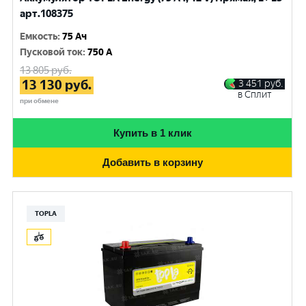
арт.108375
Емкость
:
75 Ач
Пусковой ток
:
750 A
13 805
руб.
13 130
руб.
3 451
руб.
в Сплит
при обмене
Купить в 1 клик
Добавить в корзину
TOPLA