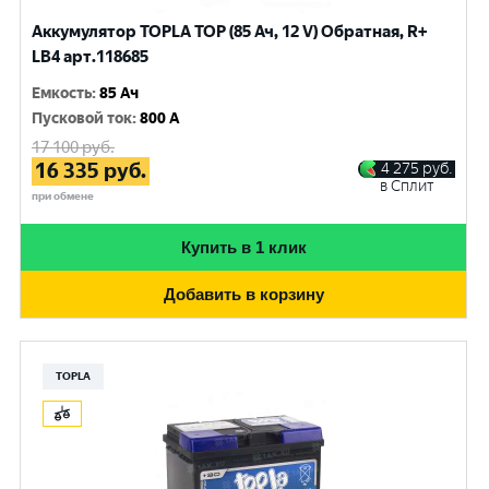
Аккумулятор TOPLA TOP (85 Ач, 12 V) Обратная, R+
LB4 арт.118685
Емкость
:
85 Ач
Пусковой ток
:
800 A
17 100
руб.
16 335
руб.
4 275
руб.
в Сплит
при обмене
Купить в 1 клик
Добавить в корзину
TOPLA