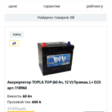
цене
гарантии
рейтингу
Найдено товаров:
68
TOPLA
Аккумулятор TOPLA TOP (60 Ач, 12 V) Прямая, L+ D23
арт.118960
Емкость
:
60 Ач
Пусковой ток
:
600 A
11 070
руб.