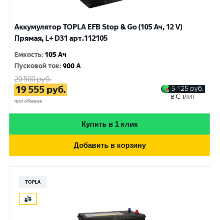
Аккумулятор TOPLA EFB Stop & Go (105 Ач, 12 V)
Прямая, L+ D31 арт.112105
Емкость
:
105 Ач
Пусковой ток
:
900 A
20 500
руб.
19 555
руб.
5 125
руб.
в Сплит
при обмене
Купить в 1 клик
Добавить в корзину
TOPLA