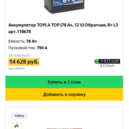
Аккумулятор TOPLA TOP (78 Ач, 12 V) Обратная, R+ L3
арт.118678
Емкость
:
78 Ач
Пусковой ток
:
750 A
15 330
руб.
14 628
руб.
3 833
руб.
в Сплит
при обмене
Купить в 1 клик
Добавить в корзину
TOPLA