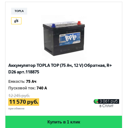
TOPLA
Аккумулятор TOPLA TOP (75 Ач, 12 V) Обратная, R+
D26 арт.118875
Емкость
:
75 Ач
Пусковой ток
:
740 A
12 245
руб.
11 570
руб.
3 061
руб.
в Сплит
при обмене
Купить в 1 клик