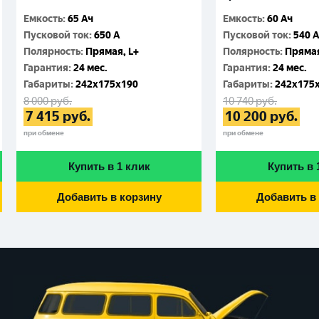
Емкость
:
65 Ач
Емкость
:
60 Ач
Пусковой ток
:
650 A
Пусковой ток
:
540 
Полярность
:
Прямая, L+
Полярность
:
Прямая
Гарантия
:
24 мес.
Гарантия
:
24 мес.
Габариты
:
242x175x190
Габариты
:
242x175
8 000
руб.
10 740
руб.
7 415
руб.
10 200
руб.
при обмене
при обмене
Купить в 1 клик
Купить в 
Добавить в корзину
Добавить в