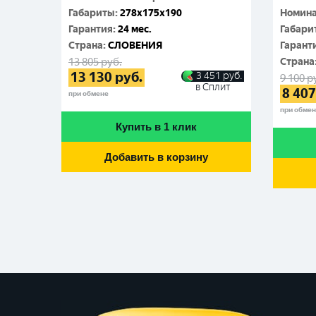
Габариты
:
278x175x190
Номина
Гарантия
:
24 мес.
Габари
Cтрана
:
СЛОВЕНИЯ
Гарант
13 805
руб.
Cтрана
13 130
руб.
3 451
руб.
9 100
р
в Сплит
8 407
при обмене
при обме
Купить в 1 клик
Добавить в корзину