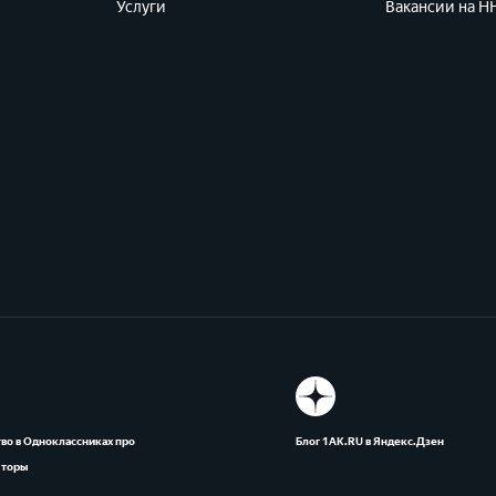
Услуги
Вакансии на HH
во в Одноклассниках про
Блог 1АК.RU в Яндекс.Дзен
яторы