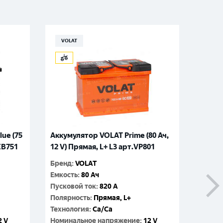
VOLAT
ATLA
ue (75
Аккумулятор VOLAT Prime (80 Ач,
Аккуму
.EB751
12 V) Прямая, L+ L3 арт.VP801
12 V) 
Бренд
:
VOLAT
Бренд
:
Емкость
:
80 Ач
Емкос
Пусковой ток
:
820 A
Пусков
Полярность
:
Прямая, L+
Поляр
Технология
:
Ca/Ca
Технол
2 V
Номинальное напряжение
:
12 V
Номин