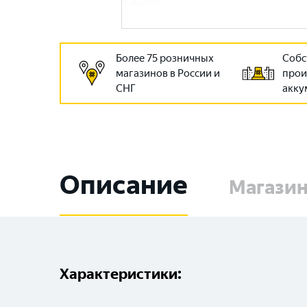
Более 75 розничных
Собс
магазинов в России и
прои
СНГ
акку
Описание
Магази
Характеристики: