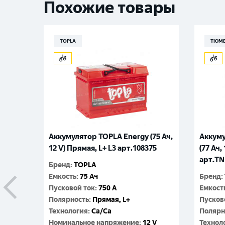
Похожие товары
TOPLA
ТЮМ
Аккумулятор TOPLA Energy (75 Ач,
Аккум
12 V) Прямая, L+ L3 арт.108375
(77 Ач,
арт.TN
Бренд
:
TOPLA
Емкость
:
75 Ач
Бренд
:
Пусковой ток
:
750 A
Емкост
Полярность
:
Прямая, L+
Пусков
Технология
:
Ca/Ca
Полярн
Номинальное напряжение
:
12 V
Технол