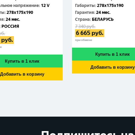
льное напряжение
:
12 V
Габариты
:
278x175x190
ты
:
278x175x190
Гарантия
:
24 мес.
ия
:
24 мес.
Cтрана
:
БЕЛАРУСЬ
:
РОССИЯ
7 340
руб.
6 665
руб.
уб.
руб.
при обмене
не
Купить в 1 клик
Купить в 1 клик
Добавить в корзину
Добавить в корзину