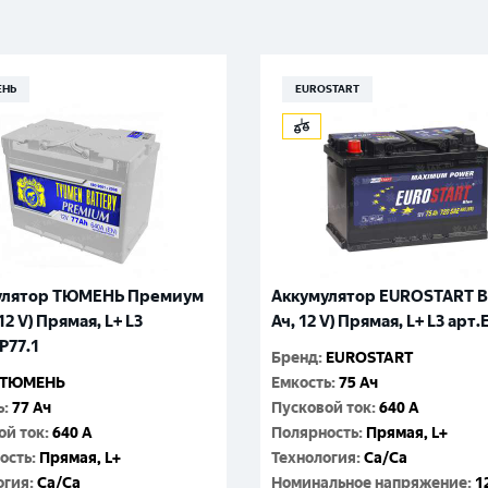
Великий Новгород
Санкт-Петербург
Гатчина
Смоленск
Москва
ЕНЬ
EUROSTART
улятор ТЮМЕНЬ Премиум
Аккумулятор EUROSTART Bl
 12 V) Прямая, L+ L3
Ач, 12 V) Прямая, L+ L3 арт
P77.1
Бренд
:
EUROSTART
ТЮМЕНЬ
Емкость
:
75 Ач
ь
:
77 Ач
Пусковой ток
:
640 A
ой ток
:
640 A
Полярность
:
Прямая, L+
ость
:
Прямая, L+
Технология
:
Ca/Ca
огия
:
Ca/Ca
Номинальное напряжение
:
1