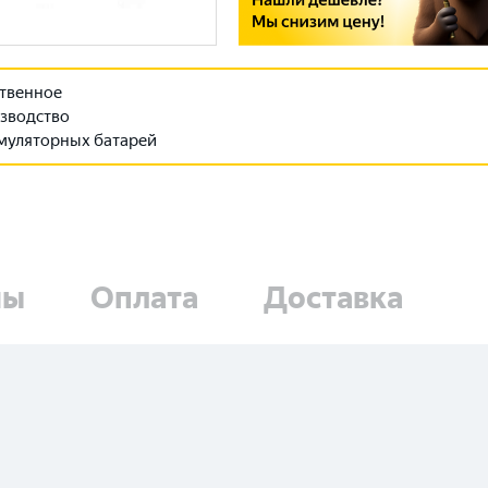
твенное
зводство
муляторных батарей
ны
Оплата
Доставка