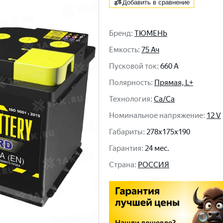
Добавить в сравнение
Бренд
:
ТЮМЕНЬ
Емкость
:
75 Ач
Пусковой ток
:
660 A
Полярность
:
Прямая, L+
Технология
:
Ca/Ca
Номинальное напряжение
:
12 V
Габариты
:
278x175x190
Гарантия
:
24 мес.
Cтрана
:
РОССИЯ