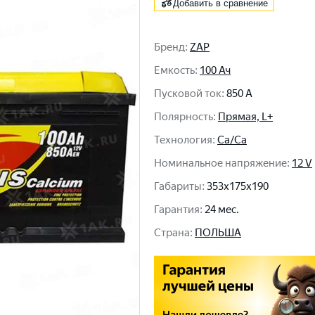
Добавить в сравнение
Бренд
:
ZAP
Емкость
:
100 Ач
Пусковой ток
:
850 A
Полярность
:
Прямая, L+
Технология
:
Ca/Ca
Номинальное напряжение
:
12 V
Габариты
:
353x175x190
Гарантия
:
24 мес.
Cтрана
:
ПОЛЬША