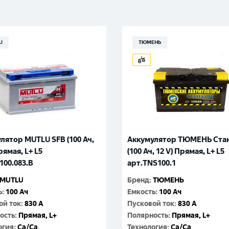
Великий Новгород
Санкт-Петербург
Гатчина
Смоленск
Москва
U
ТЮМЕНЬ
лятор MUTLU SFB (100 Ач,
Аккумулятор ТЮМЕНЬ Ста
рямая, L+ L5
(100 Ач, 12 V) Прямая, L+ L5
100.083.B
арт.TNS100.1
MUTLU
Бренд
:
ТЮМЕНЬ
ь
:
100 Ач
Емкость
:
100 Ач
ой ток
:
830 A
Пусковой ток
:
830 A
ость
:
Прямая, L+
Полярность
:
Прямая, L+
огия
:
Ca/Ca
Технология
:
Ca/Ca