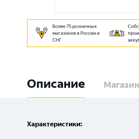
Более 75 розничных
Собс
магазинов в России и
прои
СНГ
акку
Описание
Магази
Характеристики: