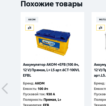
Похожие товары
АКОМ
MUTL
Аккумулятор AKOM +EFB (100 Ач,
Аккуму
12 V) Прямая, L+ L5 арт.6СТ-100VL
12 V) П
EFBL
арт.L5.
Бренд
:
АКОМ
Бренд
:
Емкость
:
100 Ач
Емкост
Пусковой ток
:
930 A
Пусков
Полярность
:
Прямая, L+
Полярн
Технология
:
EFB
Технол