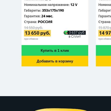
Номинальное напряжение
:
12 V
Номина
Габариты
:
353x175x190
Габари
Гарантия
:
24 мес.
Гарант
Cтрана
:
РОССИЯ
Cтрана
14 550
руб.
15 870
13 650
руб.
14 9
3 637
руб.
в Сплит
при обмене
при обме
Купить в 1 клик
Добавить в корзину