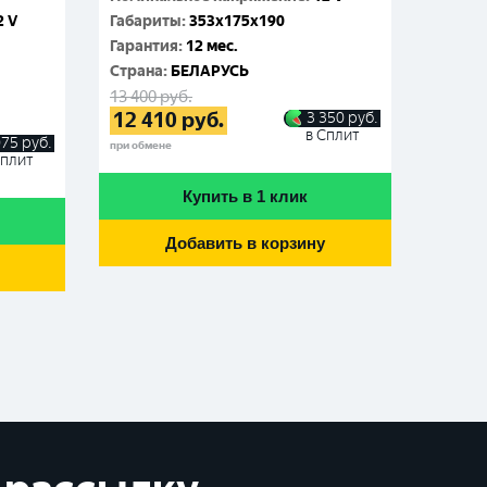
2 V
Габариты
:
353x175x190
Габар
Гарантия
:
12 мес.
Гаран
Cтрана
:
БЕЛАРУСЬ
Cтран
13 400
руб.
9 460
р
12 410
руб.
8 65
3 350
руб.
в Сплит
075
руб.
при обмене
при обме
Сплит
Купить в 1 клик
Добавить в корзину