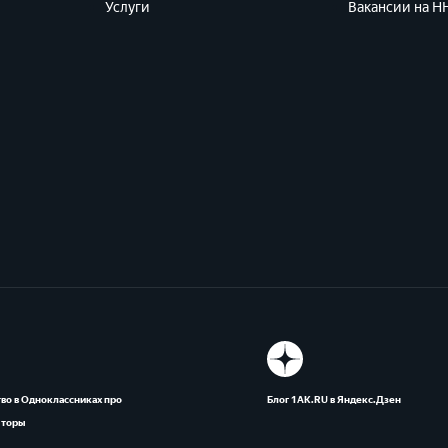
Услуги
Вакансии на HH
во в Одноклассниках про
Блог 1АК.RU в Яндекс.Дзен
яторы