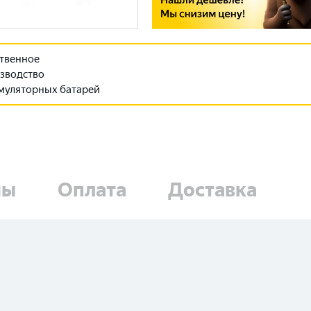
твенное
зводство
муляторных батарей
ны
Оплата
Доставка