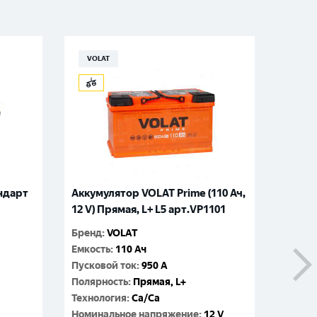
VOLAT
EUR
ндарт
Аккумулятор VOLAT Prime (110 Ач,
Аккум
12 V) Прямая, L+ L5 арт.VP1101
Ач, 12
Бренд
:
VOLAT
Бренд
:
Емкость
:
110 Ач
Емкос
Пусковой ток
:
950 A
Пусков
Полярность
:
Прямая, L+
Поляр
Технология
:
Ca/Ca
Технол
Номинальное напряжение
:
12 V
Номин