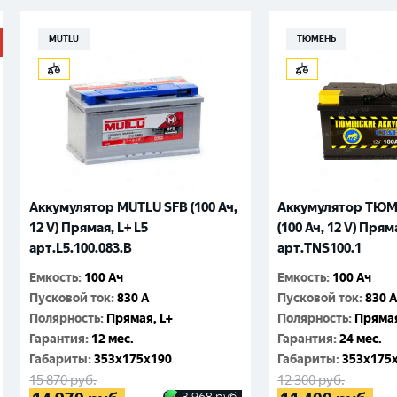
MUTLU
ТЮМЕНЬ
Аккумулятор MUTLU SFB (100 Ач,
Аккумулятор ТЮМ
12 V) Прямая, L+ L5
(100 Ач, 12 V) Прям
арт.L5.100.083.B
арт.TNS100.1
Емкость
:
100 Ач
Емкость
:
100 Ач
Пусковой ток
:
830 A
Пусковой ток
:
830 
Полярность
:
Прямая, L+
Полярность
:
Прямая
Гарантия
:
12 мес.
Гарантия
:
24 мес.
Габариты
:
353x175x190
Габариты
:
353x175
15 870
руб.
12 300
руб.