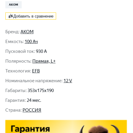
АКОМ
Добавить в сравнение
Бренд
:
АКОМ
Емкость
:
100 Ач
Пусковой ток
:
930 A
Полярность
:
Прямая, L+
Технология
:
EFB
Номинальное напряжение
:
12 V
Габариты
:
353x175x190
Гарантия
:
24 мес.
Cтрана
:
РОССИЯ