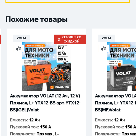
Похожие товары
СЕГОДНЯ СО
VOLAT
VOLAT
СКИДКОЙ
Аккумулятор VOLAT (12 Ач, 12 V)
Аккумулятор VOLAT 
Прямая, L+ YTX12-BS арт.YTX12-
Прямая, L+ YTX12-
BS(iGEL)Volat
BS(MF)Volat
Емкость
:
12 Ач
Емкость
:
12 Ач
Пусковой ток
:
150 A
Пусковой ток
:
150 
Полярность
:
Прямая, L+
Полярность
:
Прямая