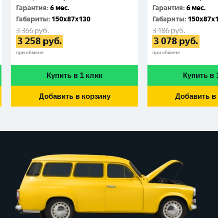
Гарантия
:
6 мес.
Гарантия
:
6 мес.
Габариты
:
150x87x130
Габариты
:
150x87x
3 366
руб.
3 186
руб.
3 258
руб.
3 078
руб.
при обмене
при обмене
Купить в 1 клик
Купить в 
Добавить в корзину
Добавить в