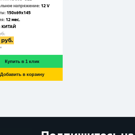
льное напряжение
:
12 V
ты
:
150x69x145
ия
:
12 мес.
:
КИТАЙ
уб.
руб.
не
Купить в 1 клик
Добавить в корзину