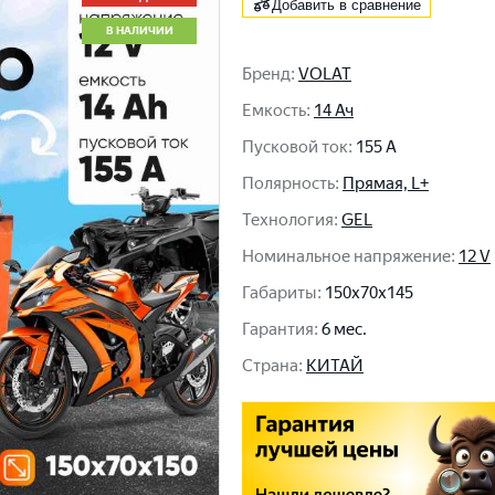
Добавить в сравнение
В НАЛИЧИИ
Бренд
:
VOLAT
Емкость
:
14 Ач
Пусковой ток
:
155 A
Полярность
:
Прямая, L+
Технология
:
GEL
Номинальное напряжение
:
12 V
Габариты
:
150x70x145
Гарантия
:
6 мес.
Cтрана
:
КИТАЙ