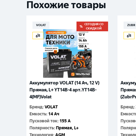
Похожие товары
СЕГОДНЯ СО
VOLAT
ZUBR
СКИДКОЙ
Аккумулятор VOLAT (14 Ач, 12 V)
Аккуму
Прямая, L+ YT14B-4 арт.YT14B-
Прямая
4(MF)Volat
(ZubrP
Бренд
:
VOLAT
Бренд
:
Емкость
:
14 Ач
Емкост
Пусковой ток
:
155 A
Пусков
Полярность
:
Прямая, L+
Полярн
Технология
:
AGM
Технол