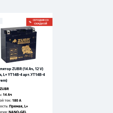
Великий Новгород
Санкт-Петербург
Гатчина
Смоленск
Москва
СЕГОДНЯ СО
СКИДКОЙ
лятор ZUBR (14 Ач, 12 V)
, L+ YT14B-4 арт.YT14B-4
rem)
ZUBR
ь
:
14 Ач
ой ток
:
180 A
ость
:
Прямая, L+
огия
:
NANO-GEL