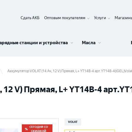
Сдать АКБ
Оптовым покупателям
Услуги
Магазин
арядные станции и устройства
Масла
Аккумулятор VOLAT (14 Ач, 12 V) Прямая, L+ YT14B-4 арт.YT14B-4(iGEL)Vola
 12 V) Прямая, L+ YT14B-4 арт.YT
VOLAT
СЕГОДНЯ СО
СКИДКОЙ