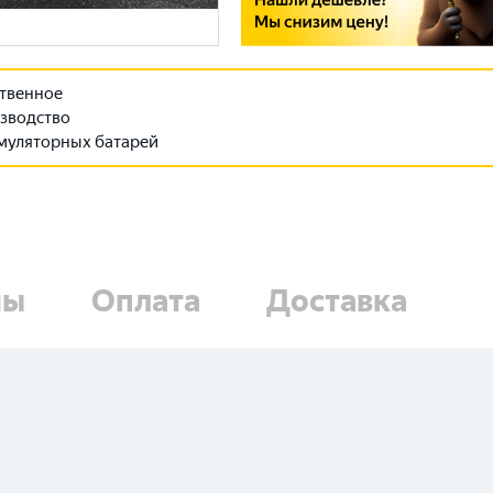
твенное
зводство
муляторных батарей
ны
Оплата
Доставка