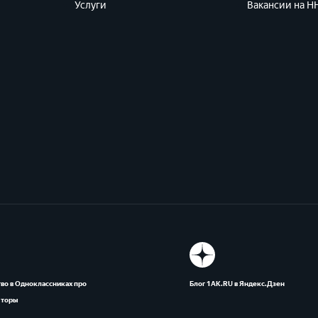
Услуги
Вакансии на HH
во в Одноклассниках про
Блог 1АК.RU в Яндекс.Дзен
яторы