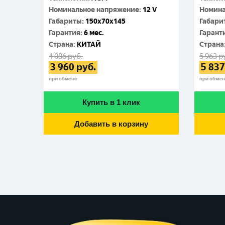
Номинальное напряжение
:
12 V
Номина
Габариты
:
150x70x145
Габари
Гарантия
:
6 мес.
Гарант
Cтрана
:
КИТАЙ
Cтрана
4 086
руб.
5 963
р
3 960
руб.
5 837
при обмене
при обме
Купить в 1 клик
Добавить в корзину