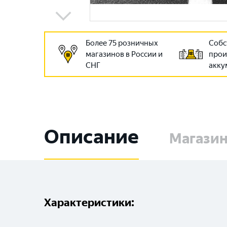
Более 75 розничных
Собс
магазинов в России и
прои
СНГ
акку
Описание
Магази
Характеристики: