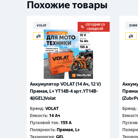
Похожие товары
СЕГОДНЯ СО
VOLAT
ZUBR
СКИДКОЙ
Аккумулятор VOLAT (14 Ач, 12 V)
Аккуму
Прямая, L+ YT14B-4 арт.YT14B-
Прямая
4(iGEL)Volat
(ZubrP
Бренд
:
VOLAT
Бренд
:
Емкость
:
14 Ач
Емкост
Пусковой ток
:
155 A
Пусков
Полярность
:
Прямая, L+
Полярн
Технология
:
GEL
Технол