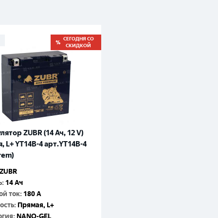
Великий Новгород
Санкт-Петербург
Гатчина
Смоленск
Москва
СЕГОДНЯ СО
СКИДКОЙ
лятор ZUBR (14 Ач, 12 V)
, L+ YT14B-4 арт.YT14B-4
rem)
ZUBR
ь
:
14 Ач
ой ток
:
180 A
ость
:
Прямая, L+
огия
:
NANO-GEL