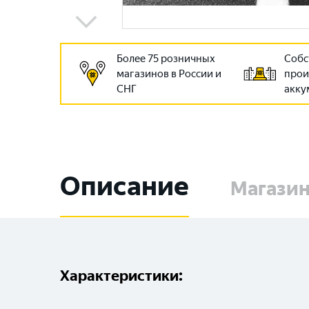
Более 75 розничных
Собс
магазинов в России и
прои
СНГ
акку
Описание
Магази
Характеристики: