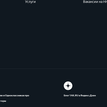
Услуги
Вакансии на HH
во в Одноклассниках про
Блог 1АК.RU в Яндекс.Дзен
яторы