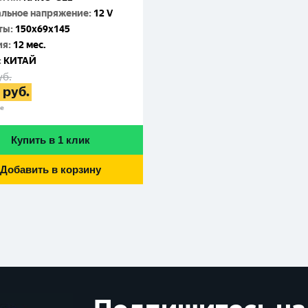
льное напряжение
:
12 V
ты
:
150x69x145
ия
:
12 мес.
:
КИТАЙ
уб.
руб.
не
Купить в 1 клик
Добавить в корзину