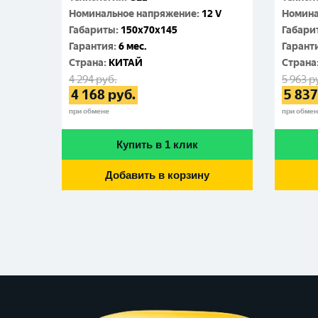
Номинальное напряжение
:
12 V
Номина
Габариты
:
150x70x145
Габари
Гарантия
:
6 мес.
Гарант
Cтрана
:
КИТАЙ
Cтрана
4 294
руб.
5 963
р
4 168
руб.
5 837
при обмене
при обме
Купить в 1 клик
Добавить в корзину