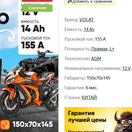
Добавить в сравнение
В НАЛИЧИИ
Бренд
:
VOLAT
Емкость
:
14 Ач
Пусковой ток
:
155 A
Полярность
:
Прямая, L+
Технология
:
AGM
Номинальное напряжение
:
12 V
Габариты
:
150x70x145
Гарантия
:
6 мес.
Cтрана
:
КИТАЙ