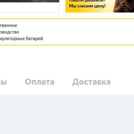
твенное
зводство
муляторных батарей
ны
Оплата
Доставка