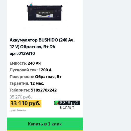
Аккумулятор BUSHIDO (240 Ач,
12 V) Обратная, R+ D6
арт.0129310
Емкость
:
240 Ач
Пусковой ток
:
1200 A
Полярность
:
Обратная, R+
Гарантия
:
12 мес.
Габариты
:
518x276x242
35 270
руб.
33 110
руб.
8 818
руб.
в Сплит
при обмене
Купить в 1 клик