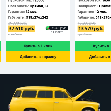
Пусковой ток
:
1250 A
Пусковой ток
:
1050
Полярность
:
Прямая, L+
Полярность
:
Прямая
Гарантия
:
12 мес.
Гарантия
:
12 мес.
Габариты
:
518x276x242
Габариты
:
518x276
39 770
руб.
15 280
руб.
37 610
руб.
13 570
руб.
9 943
руб.
в Сплит
при обмене
при обмене
Купить в 1 клик
Купить в 
Добавить в корзину
Добавить в