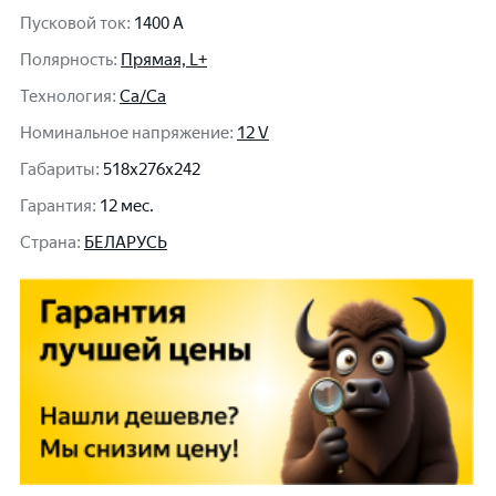
Пусковой ток
:
1400 A
Полярность
:
Прямая, L+
Технология
:
Ca/Ca
Номинальное напряжение
:
12 V
Габариты
:
518x276x242
Гарантия
:
12 мес.
Cтрана
:
БЕЛАРУСЬ