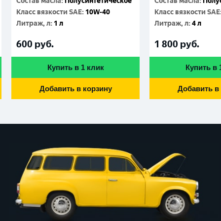
Состав масла
:
Полусинтетическое
Состав масла
:
Полу
Класс вязкости SAE
:
10W-40
Класс вязкости SAE
Литраж, л
:
1 л
Литраж, л
:
4 л
600
руб.
1 800
руб.
Купить в 1 клик
Купить в 
Добавить в корзину
Добавить в