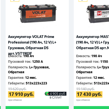
Аккумулятор VOLAT Prime
Аккумулятор MAS
Professional (190 Ач, 12 V) L+
(190 Ач, 12 V) L+ Гр
Грузовая, Обратная D5
Обратная D5 арт.
арт.VST1903F
Емкость
:
190 Ач
Емкость
:
190 Ач
Пусковой ток
:
1250 A
Пусковой ток
:
1150
Полярность
:
L+ Грузовая,
Полярность
:
L+ Гру
Обратная
Обратная
Гарантия
:
12 мес.
Гарантия
:
12 мес.
Габариты
:
513x223x223
Габариты
:
513x223
19 620
руб.
19 140
руб.
17 910
руб.
17 430
руб.
4 905
руб.
в Сплит
при обмене
при обмене