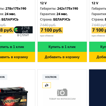
12 V
12 V
ты
:
278x175x190
Габариты
:
242x175x190
Габарит
ия
:
24 мес.
Гарантия
:
24 мес.
Гаранти
:
БЕЛАРУСЬ
Cтрана
:
БЕЛАРУСЬ
Cтрана
:
руб.
7 640
руб.
7 640
руб
2 718
68
руб.
7 100
руб.
7 100
руб.
в Сплит
не
при обмене
при обмене
упить в 1 клик
Купить в 1 клик
Куп
авить в корзину
Добавить в корзину
Доба
RON
VOLTRON