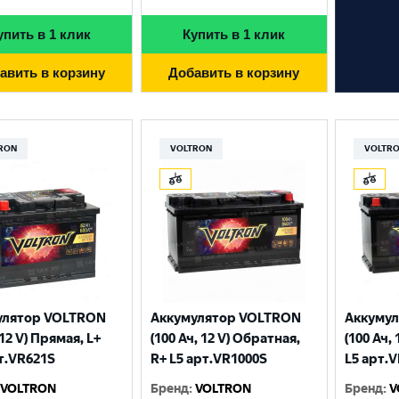
упить в 1 клик
Купить в 1 клик
авить в корзину
Добавить в корзину
RON
VOLTRON
VOLTR
Выберите ваш город
улятор VOLTRON
Аккумулятор VOLTRON
Аккуму
 12 V) Прямая, L+
(100 Ач, 12 V) Обратная,
(100 Ач,
Великий Новгород
Санкт-Петербург
т.VR621S
R+ L5 арт.VR1000S
L5 арт.
Гатчина
Смоленск
VOLTRON
Бренд
:
VOLTRON
Бренд
:
V