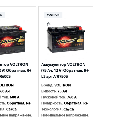
ON
VOLTRON
лятор VOLTRON
Аккумулятор VOLTRON
12 V) Обратная, R+
(75 Ач, 12 V) Обратная, R+
VR600S
L3 арт.VR750S
OLTRON
Бренд
:
VOLTRON
60 Ач
Емкость
:
75 Ач
й ток
:
600 A
Пусковой ток
:
760 A
сть
:
Обратная, R+
Полярность
:
Обратная, R+
гия
:
Ca/Ca
Технология
:
Ca/Ca
ьное напряжение
:
Номинальное напряжение
: