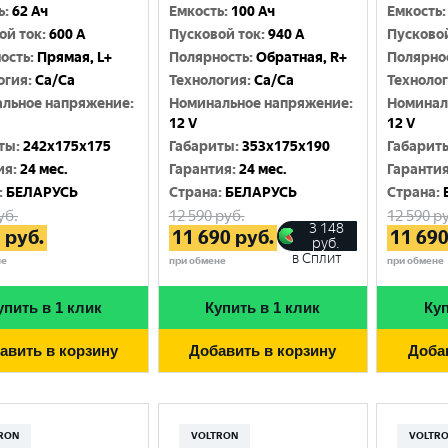
Москва
ь
:
62 Ач
Емкость
:
100 Ач
Емкость
:
ой ток
:
600 A
Пусковой ток
:
940 A
Пусково
ость
:
Прямая, L+
Полярность
:
Обратная, R+
Полярно
огия
:
Ca/Ca
Технология
:
Ca/Ca
Техноло
льное напряжение
:
Номинальное напряжение
:
Номинал
12 V
12 V
ты
:
242x175x175
Габариты
:
353x175x190
Габарит
ия
:
24 мес.
Гарантия
:
24 мес.
Гаранти
:
БЕЛАРУСЬ
Cтрана
:
БЕЛАРУСЬ
Cтрана
:
уб.
12 590
руб.
12 590
ру
3 148
2
руб.
11 690
руб.
11 69
руб.
в Сплит
не
при обмене
при обмене
упить в 1 клик
Купить в 1 клик
Куп
авить в корзину
Добавить в корзину
Доба
RON
VOLTRON
VOLTR