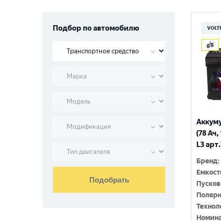
Подбор по автомобилю
VOLT
Аккум
(78 Ач,
L3 арт
Бренд
:
Емкост
Подобрать
Пусков
Полярн
Технол
Номина