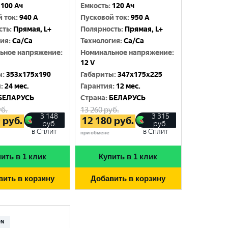
100 Ач
Емкость
:
120 Ач
й ток
:
940 A
Пусковой ток
:
950 A
сть
:
Прямая, L+
Полярность
:
Прямая, L+
гия
:
Ca/Ca
Технология
:
Ca/Ca
ьное напряжение
:
Номинальное напряжение
:
12 V
ы
:
353x175x190
Габариты
:
347x175x225
я
:
24 мес.
Гарантия
:
12 мес.
БЕЛАРУСЬ
Cтрана
:
БЕЛАРУСЬ
б.
13 260
руб.
3 148
3 315
0
руб.
12 180
руб.
руб.
руб.
в Сплит
в Сплит
при обмене
ить в 1 клик
Купить в 1 клик
вить в корзину
Добавить в корзину
ON