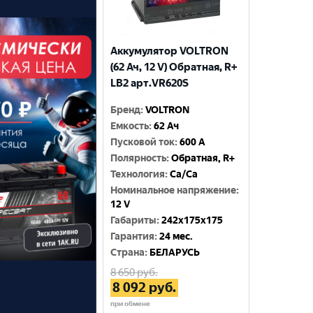
Аккумулятор VOLTRON
(62 Ач, 12 V) Обратная, R+
LB2 арт.VR620S
Бренд
:
VOLTRON
Емкость
:
62 Ач
Пусковой ток
:
600 A
Полярность
:
Обратная, R+
Технология
:
Ca/Ca
Номинальное напряжение
:
12 V
Габариты
:
242x175x175
Гарантия
:
24 мес.
Cтрана
:
БЕЛАРУСЬ
8 650
руб.
8 092
руб.
при обмене