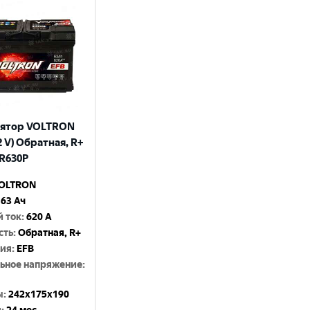
лятор VOLTRON
12 V) Обратная, R+
VR630P
OLTRON
63 Ач
й ток
:
620 A
сть
:
Обратная, R+
гия
:
EFB
ьное напряжение
:
ы
:
242x175x190