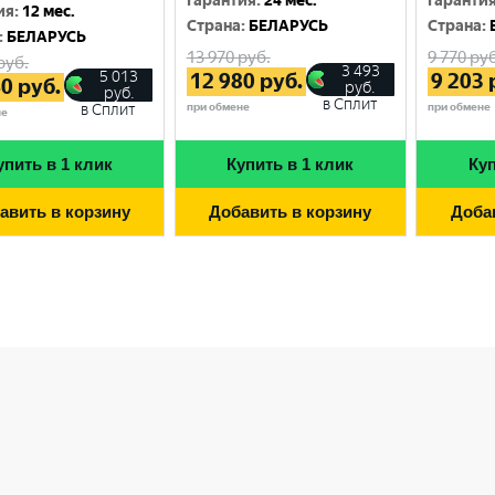
Гарантия
:
24 мес.
Гаранти
ия
:
12 мес.
Cтрана
:
БЕЛАРУСЬ
Cтрана
:
:
БЕЛАРУСЬ
13 970
руб.
9 770
руб
руб.
3 493
5 013
12 980
руб.
9 203
40
руб.
руб.
руб.
в Сплит
при обмене
при обмене
в Сплит
не
упить в 1 клик
Купить в 1 клик
Куп
авить в корзину
Добавить в корзину
Доба