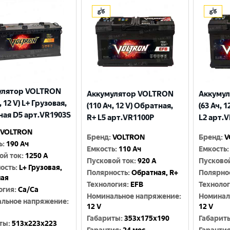
улятор VOLTRON
Аккумулятор VOLTRON
Аккуму
, 12 V) L+ Грузовая,
(110 Ач, 12 V) Обратная,
(63 Ач, 
ая D5 арт.VR1903S
R+ L5 арт.VR1100P
L2 арт.
VOLTRON
Бренд
:
VOLTRON
Бренд
:
V
ь
:
190 Ач
Емкость
:
110 Ач
Емкость
:
ой ток
:
1250 A
Пусковой ток
:
920 A
Пусково
ость
:
L+ Грузовая,
Полярность
:
Обратная, R+
Полярно
ная
Технология
:
EFB
Техноло
огия
:
Ca/Ca
Номинальное напряжение
:
Номинал
льное напряжение
:
12 V
12 V
Габариты
:
353x175x190
Габарит
ты
:
513x223x223