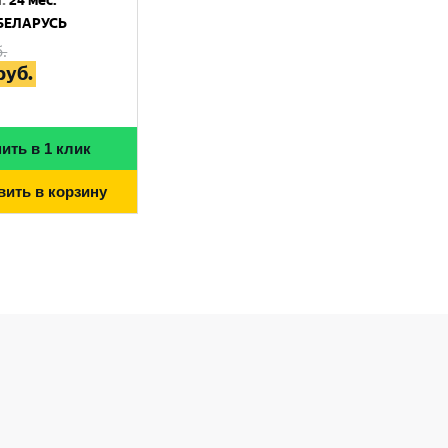
я
:
24 мес.
БЕЛАРУСЬ
.
руб.
ить в 1 клик
вить в корзину