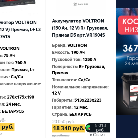
Аккумулятор VOLTRON
улятор VOLTRON
(190 Ач, 12 V) R+ Грузовая,
 12 V) Прямая, L+ L3
Прямая D5 арт.VR1904S
751S
Бренд
:
VOLTRON
VOLTRON
Емкость
:
190 Ач
ь
:
75 Ач
Пусковой ток
:
1250 A
ой ток
:
760 A
Полярность
:
R+ Грузовая,
ость
:
Прямая, L+
Прямая
огия
:
Ca/Ca
Технология
:
Ca/Ca
льное напряжение
:
Номинальное напряжение
:
12 V
ты
:
278x175x190
Габариты
:
513x223x223
ия
:
24 мес.
Гарантия
:
12 мес.
:
БЕЛАРУСЬ
Cтрана
:
БЕЛАРУСЬ
уб.
20 050
руб.
5 013
5
руб.
18 340
руб.
руб.
не
в Сплит
при обмене