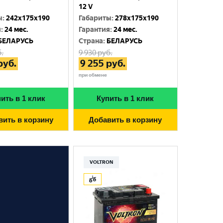
12 V
ы
:
242x175x190
Габариты
:
278x175x190
я
:
24 мес.
Гарантия
:
24 мес.
БЕЛАРУСЬ
Cтрана
:
БЕЛАРУСЬ
.
9 930
руб.
руб.
9 255
руб.
при обмене
ить в 1 клик
Купить в 1 клик
вить в корзину
Добавить в корзину
VOLTRON