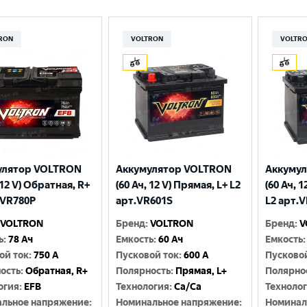
RON
VOLTRON
VOLTR
улятор VOLTRON
Аккумулятор VOLTRON
Аккуму
 12 V) Обратная, R+
(60 Ач, 12 V) Прямая, L+ L2
(60 Ач, 
.VR780P
арт.VR601S
L2 арт.
VOLTRON
Бренд
:
VOLTRON
Бренд
:
V
ь
:
78 Ач
Емкость
:
60 Ач
Емкость
:
ой ток
:
750 A
Пусковой ток
:
600 A
Пусково
ость
:
Обратная, R+
Полярность
:
Прямая, L+
Полярно
огия
:
EFB
Технология
:
Ca/Ca
Техноло
льное напряжение
:
Номинальное напряжение
:
Номинал