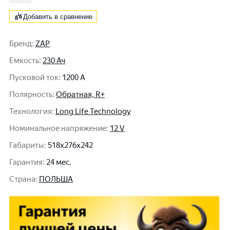
Добавить в сравнение
Бренд
:
ZAP
Емкость
:
230 Ач
Пусковой ток
:
1200 A
Полярность
:
Обратная, R+
Технология
:
Long Life Technology
Номинальное напряжение
:
12 V
Габариты
:
518x276x242
Гарантия
:
24 мес.
Cтрана
:
ПОЛЬША