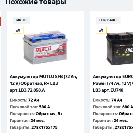
Похожие товары
MUTLU
EUROSTART
Аккумулятор MUTLU SFB (72 Ач,
Аккумулятор EURO
12 V) Обратная, R+ LB3
Power (74 Ач, 12 V
арт.LB3.72.058.A
LB3 арт.EU740
Емкость
:
72 Ач
Емкость
:
74 Ач
Пусковой ток
:
580 A
Пусковой ток
:
680 
Полярность
:
Обратная, R+
Полярность
:
Обратн
Гарантия
:
24 мес.
Гарантия
:
24 мес.
Габариты
:
278x175x175
Габариты
:
278x175