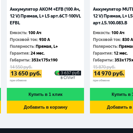
Аккумулятор AKOM +EFB (100 Ач,
Аккумулятор MUTLU
12 V) Прямая, L+ L5 арт.6СТ-100VL
12 V) Прямая, L+ L5
EFBL
арт.L5.100.083.B
Емкость
:
100 Ач
Емкость
:
100 Ач
Пусковой ток
:
930 A
Пусковой ток
:
830 
Полярность
:
Прямая, L+
Полярность
:
Прямая
Гарантия
:
24 мес.
Гарантия
:
12 мес.
Габариты
:
353x175x190
Габариты
:
353x175
14 550
руб.
15 870
руб.
13 650
руб.
14 970
руб.
3 637
руб.
в Сплит
при обмене
при обмене
Купить в 1 клик
Купить в 
Добавить в корзину
Добавить в