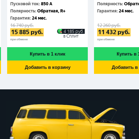
Пусковой ток
:
850 A
Полярность
:
Обратн
Полярность
:
Обратная, R+
Гарантия
:
24 мес.
Гарантия
:
24 мес.
16 740
руб.
12 260
руб.
15 885
руб.
11 432
руб.
4 185
руб.
в Сплит
при обмене
при обмене
Купить в 1 клик
Купить в 
Добавить в корзину
Добавить в