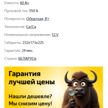
Емкость
:
60 Ач
Пусковой ток
:
550 A
Полярность
:
Обратная, R+
Технология
:
Ca/Ca
Номинальное напряжение
:
12 V
Габариты
:
232x173x225
Гарантия
:
24 мес.
Cтрана
:
БЕЛАРУСЬ