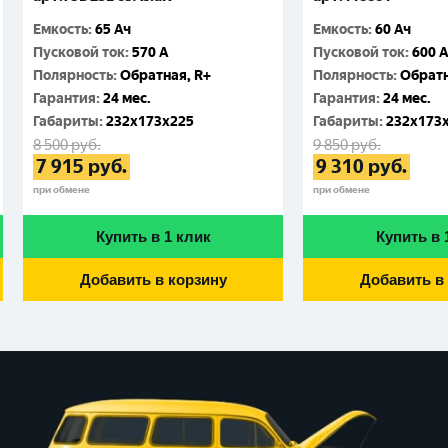
Емкость
:
65 Ач
Емкость
:
60 Ач
Пусковой ток
:
570 A
Пусковой ток
:
600 
Полярность
:
Обратная, R+
Полярность
:
Обратн
Гарантия
:
24 мес.
Гарантия
:
24 мес.
Габариты
:
232x173x225
Габариты
:
232x173
8 500
руб.
9 850
руб.
7 915
руб.
9 310
руб.
при обмене
при обмене
Купить в 1 клик
Купить в 
Добавить в корзину
Добавить в