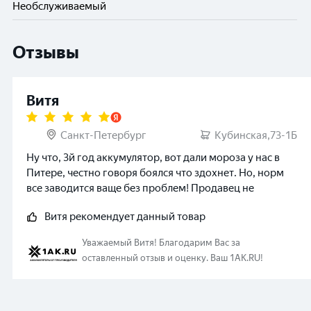
Необслуживаемый
Отзывы
Витя
Санкт-Петербург
Кубинская,73-1Б
Ну что, 3й год аккумулятор, вот дали мороза у нас в
Питере, честно говоря боялся что здохнет. Но, норм
все заводится ваще без проблем! Продавец не
обманул, сказал что гарантированно 3-4 года походит.
Витя
рекомендует данный товар
Так что бренд норм!
Уважаемый
Витя
!
Благодарим Вас за
оставленный отзыв и оценку. Ваш 1AK.RU!