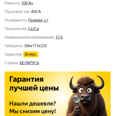
Емкость
:
100 Ач
Пусковой ток
:
850 A
Полярность
:
Прямая, L+
Технология
:
Ca/Ca
Номинальное напряжение
:
12 V
Габариты
:
306x173x225
Гарантия
:
36 мес.
Cтрана
:
БЕЛАРУСЬ