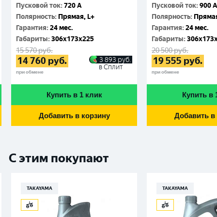
Пусковой ток
:
720 A
Пусковой ток
:
900 
Полярность
:
Прямая, L+
Полярность
:
Прямая
Гарантия
:
24 мес.
Гарантия
:
24 мес.
Габариты
:
306x173x225
Габариты
:
306x173
15 570
руб.
20 500
руб.
14 760
руб.
19 555
руб.
3 893
руб.
в Сплит
при обмене
при обмене
Купить в 1 клик
Купить в 
Добавить в корзину
Добавить в
С этим покупают
TAKAYAMA
TAKAYAMA