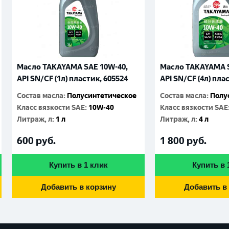
Масло TAKAYAMA SAE 10W-40,
Масло TAKAYAMA S
API SN/CF (1л) пластик, 605524
API SN/CF (4л) пла
Состав масла
:
Полусинтетическое
Состав масла
:
Полу
Класс вязкости SAE
:
10W-40
Класс вязкости SAE
Литраж, л
:
1 л
Литраж, л
:
4 л
600
руб.
1 800
руб.
Купить в 1 клик
Купить в 
Добавить в корзину
Добавить в