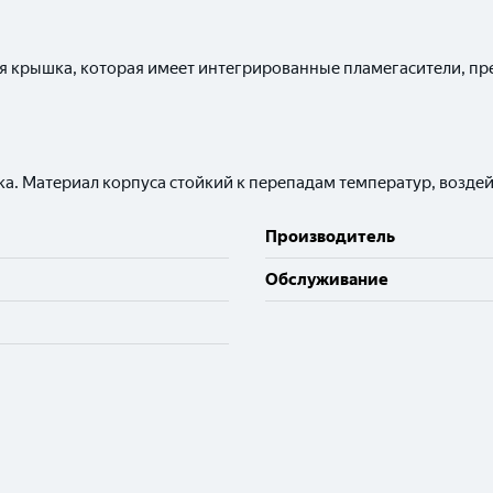
ая крышка, которая имеет интегрированные пламегасители, пр
а. Материал корпуса стойкий к перепадам температур, воздей
Производитель
Обслуживание
Выберите ваш город
Великий Новгород
Санкт-Петербург
Гатчина
Смоленск