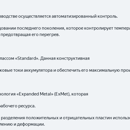
зводстве осуществляется автоматизированный контроль.
довании последнего поколения, которое контролирует темпера
 предотвращая его перегрев.
классом «Standard». Данная конструктивная
ковые токи аккумулятора и обеспечить его максимальную про
ология «Expanded Metal» (ExMet), которая
абочего ресурса.
я разделения положительных и отрицательных пластин исполь
слению и деформации.