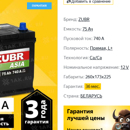
Добавить в сравнение
ГАРАНТИЯ
Бренд
:
ZUBR
Емкость
:
75 Ач
Пусковой ток
:
740 A
Полярность
:
Прямая, L+
Технология
:
Ca/Ca
Номинальное напряжение
:
12 V
Габариты
:
260x173x225
Гарантия
:
36 мес.
Cтрана
:
БЕЛАРУСЬ