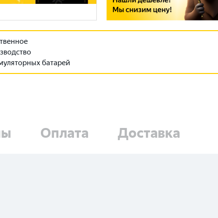
твенное
зводство
муляторных батарей
ны
Оплата
Доставка