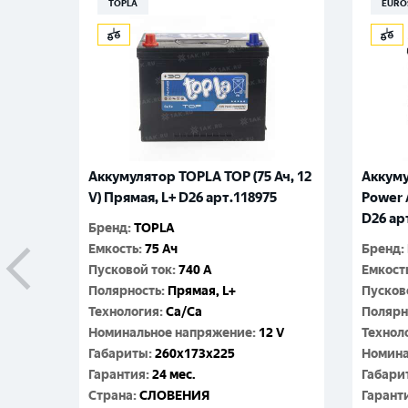
TOPLA
EURO
Аккумулятор TOPLA TOP (75 Ач, 12
Аккуму
V) Прямая, L+ D26 арт.118975
Power A
D26 ар
Бренд
:
TOPLA
Емкость
:
75 Ач
Бренд
:
Пусковой ток
:
740 A
Емкост
Полярность
:
Прямая, L+
Пусков
Технология
:
Ca/Ca
Полярн
Номинальное напряжение
:
12 V
Технол
Габариты
:
260x173x225
Номина
Гарантия
:
24 мес.
Габари
Cтрана
:
СЛОВЕНИЯ
Гарант