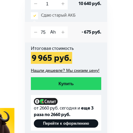
10 640
руб.
Сдаю старый АКБ
-
675
руб.
Итоговая стоимость
9 965
руб.
Нашли дешевле? Мы снизим цену!
Купить
от
2660
руб. сегодня и
еще 3
раза по
2660
руб.
Перейти к оформлению