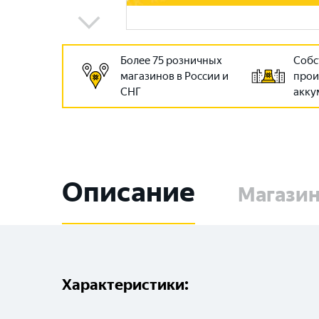
Более 75 розничных
Собс
магазинов в России и
прои
СНГ
акку
Описание
Магази
Характеристики: