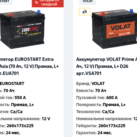
СЕГОДНЯ СО
START
VOLAT
СКИДКОЙ
лятор EUROSTART Extra
Аккумулятор VOLAT Prime A
sia (70 Ач, 12 V) Прямая, L+
Ач, 12 V) Прямая, L+ D26
т.EUA701
арт.VSA701
EUROSTART
Бренд
:
VOLAT
ь
:
70 Ач
Емкость
:
70 Ач
ой ток
:
550 A
Пусковой ток
:
600 A
ость
:
Прямая, L+
Полярность
:
Прямая, L+
огия
:
Ca/Ca
Технология
:
Ca/Ca
льное напряжение
:
12 V
Номинальное напряжение
:
1
ты
:
260x173x225
Габариты
:
260x173x225
ия
:
24 мес.
Гарантия
:
24 мес.