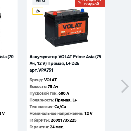
СЕГОДНЯ СО
VOLAT
ZUB
СКИДКОЙ
sia (70
Аккумулятор VOLAT Prime Asia (75
Аккуму
Ач, 12 V) Прямая, L+ D26
Ач, 12
арт.VPA751
арт.Z
Бренд
:
VOLAT
Бренд
:
Емкость
:
75 Ач
Емкос
Пусковой ток
:
680 A
Пусков
Полярность
:
Прямая, L+
Поляр
Технология
:
Ca/Ca
Технол
2 V
Номинальное напряжение
:
12 V
Номин
Габариты
:
260x173x225
Габар
Гарантия
:
24 мес.
Гаран