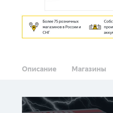
Более 75 розничных
Собс
магазинов в России и
прои
СНГ
акку
Описание
Магазины