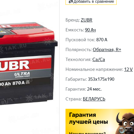
Добавить в сравнение
Бренд
:
ZUBR
Емкость
:
90 Ач
Пусковой ток
:
870 A
Полярность
:
Обратная, R+
Технология
:
Ca/Ca
Номинальное напряжение
:
12 V
Габариты
:
353x175x190
Гарантия
:
24 мес.
Cтрана
:
БЕЛАРУСЬ