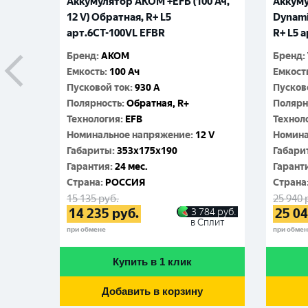
Аккумулятор AKOM +EFB (100 Ач,
Аккуму
12 V) Обратная, R+ L5
Dynamic
арт.6СТ-100VL EFBR
R+ L5 
Бренд
:
АКОМ
Бренд
:
Емкость
:
100 Ач
Емкост
Пусковой ток
:
930 A
Пусков
Полярность
:
Обратная, R+
Полярн
Технология
:
EFB
Технол
Номинальное напряжение
:
12 V
Номина
Габариты
:
353x175x190
Габари
Гарантия
:
24 мес.
Гарант
Cтрана
:
РОССИЯ
Cтрана
15 135
руб.
25 940
14 235
руб.
25 0
3 784
руб.
в Сплит
при обмене
при обме
Купить в 1 клик
Добавить в корзину