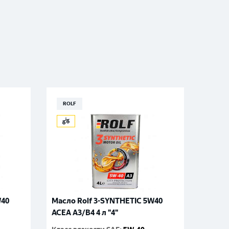
ZUBR Ultra 90Ah
ROLF
W40
Масло Rolf 3-SYNTHETIC 5W40
ACEA A3/B4 4 л "4"