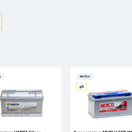
Москва
A
MUTLU