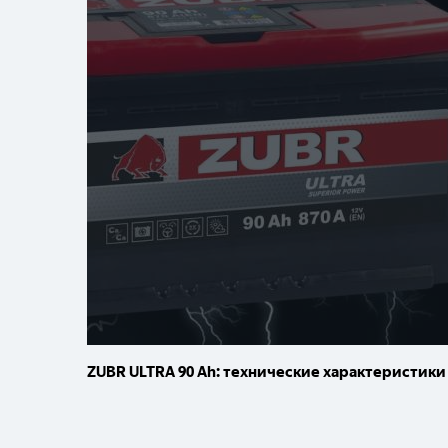
ZUBR ULTRA 90 Ah: технические характеристики
ZUBR Ultra 90Ah
ZUBR Ultra 90Ah
ZUBR Ultra 90Ah