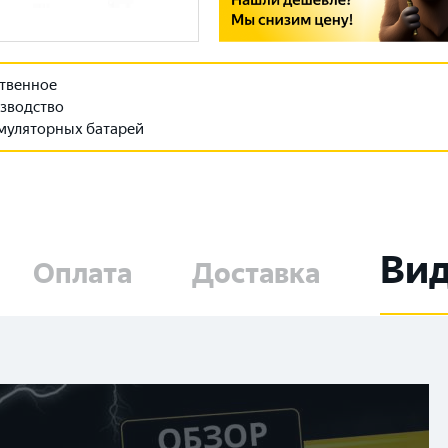
твенное
зводство
муляторных батарей
Ви
Оплата
Доставка