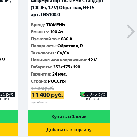
0 Ач,
Аккумулятор ТЮМЕНЬ Стандарт
Аккуму
(100 Ач, 12 V) Обратная, R+ L5
12 V) 
ZUBR Ultra 90Ah
арт.TNS100.0
Бренд
:
Бренд
:
ТЮМЕНЬ
Емкос
Емкость
:
100 Ач
Пусков
Пусковой ток
:
830 A
Поляр
Полярность
:
Обратная, R+
Технол
Технология
:
Ca/Ca
Номин
2 V
Номинальное напряжение
:
12 V
Габар
Габариты
:
353x175x190
Гаран
Гарантия
:
24 мес.
Cтран
Cтрана
:
РОССИЯ
9 460
р
8 65
12 300
руб.
ZUBR Ultra 90Ah
11 400
руб.
126
руб.
3 075
руб.
при обме
Сплит
в Сплит
при обмене
Купить в 1 клик
Добавить в корзину