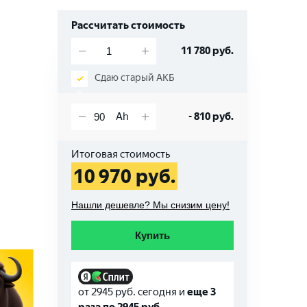
Рассчитать стоимость
11 780
руб.
Сдаю старый АКБ
-
810
руб.
Итоговая стоимость
10 970
руб.
Нашли дешевле? Мы снизим цену!
Купить
от
2945
руб. сегодня и
еще 3
раза по
2945
руб.