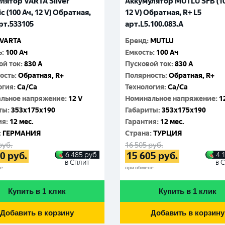
лятор VARTA Silver
Аккумулятор MUTLU SFB (10
 (100 Ач, 12 V) Обратная,
12 V) Обратная, R+ L5
арт.533105
арт.L5.100.083.A
VARTA
Бренд
:
MUTLU
ь
:
100 Ач
Емкость
:
100 Ач
ой ток
:
830 A
Пусковой ток
:
830 A
ость
:
Обратная, R+
Полярность
:
Обратная, R+
огия
:
Ca/Ca
Технология
:
Ca/Ca
льное напряжение
:
12 V
Номинальное напряжение
:
1
ты
:
353x175x190
Габариты
:
353x175x190
ия
:
12 мес.
Гарантия
:
12 мес.
:
ГЕРМАНИЯ
Cтрана
:
ТУРЦИЯ
руб.
16 505
руб.
40
руб.
15 605
руб.
6 485
руб.
4 
в Сплит
в 
не
при обмене
Купить в 1 клик
Купить в 1 клик
Добавить в корзину
Добавить в корзину