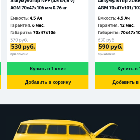
Аккумулятор NPP (4.5 Ач,6 V)
Аккумулятор ZUBR (
AGM 70x47x106 мм 0.76 кг
AGM 70x47x101/107
Емкость
:
4.5 Ач
Емкость
:
4.5 Ач
Гарантия
:
6 мес.
Гарантия
:
12 мес.
Габариты
:
70x47x106
Габариты
:
70x47x1
570
руб.
630
руб.
530
руб.
590
руб.
при обмене
при обмене
Купить в 1 клик
Купить в 
Добавить в корзину
Добавить в