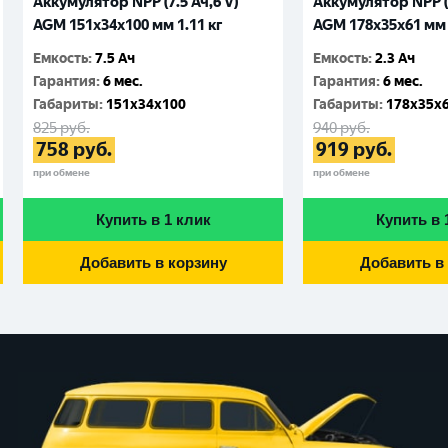
Аккумулятор NPP (7.5 Ач,6 V)
Аккумулятор NPP (2
AGM 151x34x100 мм 1.11 кг
AGM 178x35x61 мм 
Емкость
:
7.5 Ач
Емкость
:
2.3 Ач
Гарантия
:
6 мес.
Гарантия
:
6 мес.
Габариты
:
151x34x100
Габариты
:
178x35x
825
руб.
940
руб.
758
руб.
919
руб.
при обмене
при обмене
Купить в 1 клик
Купить в 
Добавить в корзину
Добавить в