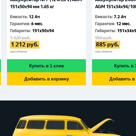
151x50x94 мм 1.65 кг
AGM 151x34x94/100
Емкость
:
12 Ач
Емкость
:
7.2 Ач
Гарантия
:
6 мес.
Гарантия
:
12 мес.
Габариты
:
151x50x94
Габариты
:
151x34x
1 320
руб.
950
руб.
1 212
руб.
885
руб.
при обмене
при обмене
Купить в 1 клик
Купить в 
Добавить в корзину
Добавить в