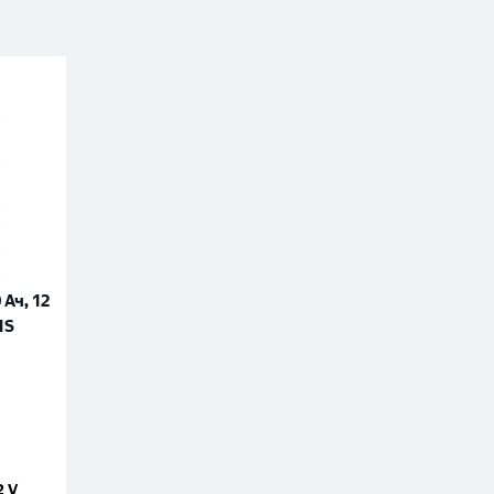
Ач, 12
1S
2 V