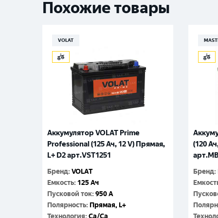
Похожие товары
VOLAT
MAST
Аккумулятор VOLAT Prime
Аккум
Professional (125 Ач, 12 V) Прямая,
(120 Ач
L+ D2 арт.VST1251
арт.M
Бренд
:
VOLAT
Бренд
:
Емкость
:
125 Ач
Емкост
Пусковой ток
:
950 A
Пусков
Полярность
:
Прямая, L+
Полярн
Технология
:
Ca/Ca
Технол