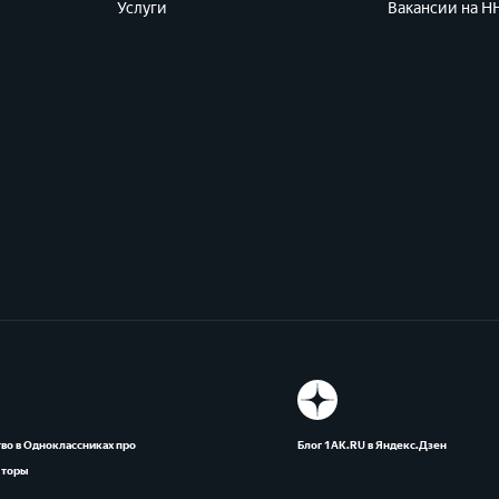
Услуги
Вакансии на HH
во в Одноклассниках про
Блог 1АК.RU в Яндекс.Дзен
яторы