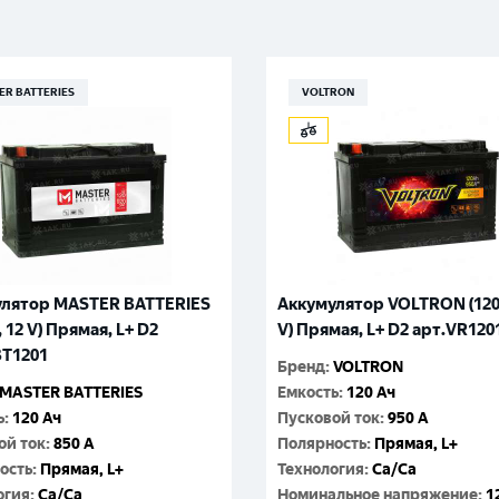
Великий Новгород
Санкт-Петербург
Гатчина
Смоленск
Москва
ER BATTERIES
VOLTRON
улятор MASTER BATTERIES
Аккумулятор VOLTRON (120 
, 12 V) Прямая, L+ D2
V) Прямая, L+ D2 арт.VR120
BT1201
Бренд
:
VOLTRON
MASTER BATTERIES
Емкость
:
120 Ач
ь
:
120 Ач
Пусковой ток
:
950 A
ой ток
:
850 A
Полярность
:
Прямая, L+
ость
:
Прямая, L+
Технология
:
Ca/Ca
огия
:
Ca/Ca
Номинальное напряжение
:
1