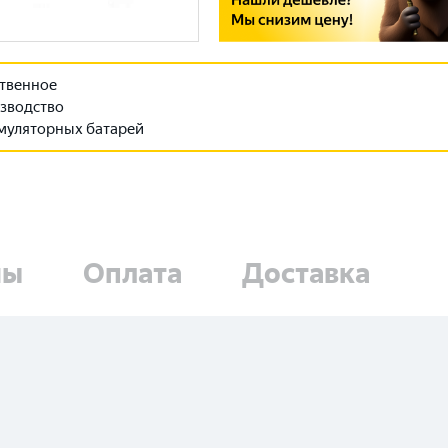
твенное
зводство
муляторных батарей
ны
Оплата
Доставка