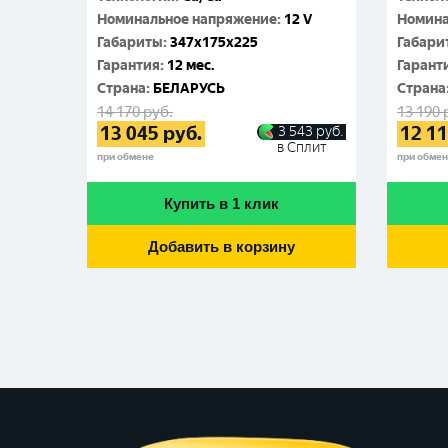
Номинальное напряжение
:
12 V
Номина
Габариты
:
347x175x225
Габари
Гарантия
:
12 мес.
Гарант
Cтрана
:
БЕЛАРУСЬ
Cтрана
14 170
руб.
13 190
13 045
руб.
12 1
3 543
руб.
в Сплит
при обмене
при обме
Купить в 1 клик
Добавить в корзину