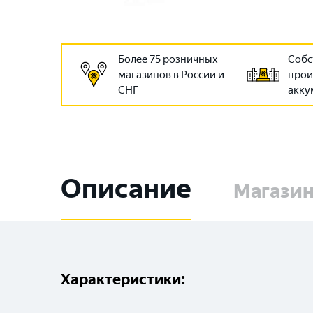
Более 75 розничных
Собс
магазинов в России и
прои
СНГ
акку
Описание
Магази
Характеристики: