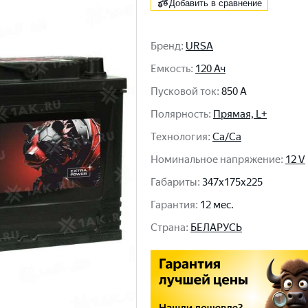
Добавить в сравнение
Бренд
:
URSA
Емкость
:
120 Ач
Пусковой ток
:
850 A
Полярность
:
Прямая, L+
Технология
:
Ca/Ca
Номинальное напряжение
:
12 V
Габариты
:
347x175x225
Гарантия
:
12 мес.
Cтрана
:
БЕЛАРУСЬ