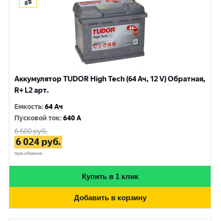
Аккумулятор TUDOR High Tech (64 Ач, 12 V) Обратная,
R+ L2 арт.
Емкость
:
64 Ач
Пусковой ток
:
640 A
6 600
руб.
6 024
руб.
при обмене
Купить в 1 клик
Добавить в корзину