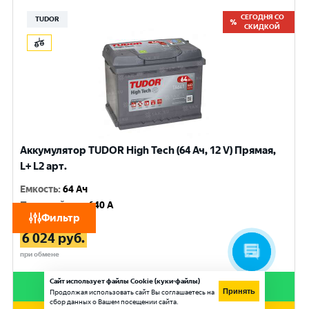
СЕГОДНЯ СО
TUDOR
СКИДКОЙ
Аккумулятор TUDOR High Tech (64 Ач, 12 V) Прямая,
L+ L2 арт.
Емкость
:
64 Ач
Пусковой ток
:
640 A
Фильтр
6 600
руб.
6 024
руб.
при обмене
Сайт использует файлы Cookie (куки-файлы)
Купить в 1 клик
Принять
Продолжая использовать сайт Вы соглашаетесь на
сбор данных о Вашем посещении сайта.