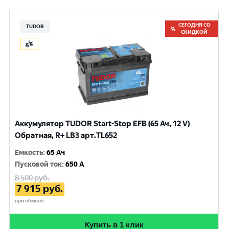
СЕГОДНЯ СО
TUDOR
СКИДКОЙ
Аккумулятор TUDOR Start-Stop EFB (65 Ач, 12 V)
Обратная, R+ LB3 арт.TL652
Емкость
:
65 Ач
Пусковой ток
:
650 A
8 500
руб.
7 915
руб.
при обмене
Купить в 1 клик