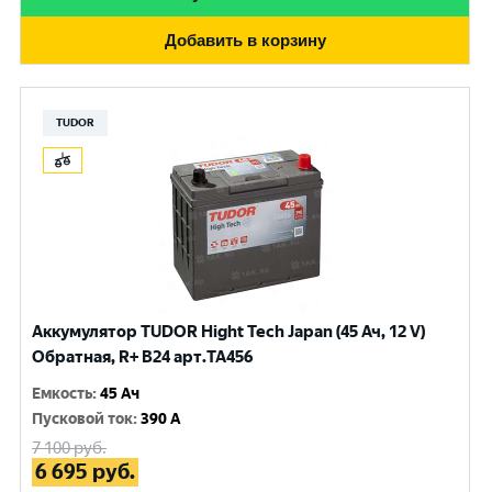
Добавить в корзину
TUDOR
Аккумулятор TUDOR Hight Tech Japan (45 Ач, 12 V)
Обратная, R+ B24 арт.TA456
Емкость
:
45 Ач
Пусковой ток
:
390 A
7 100
руб.
6 695
руб.