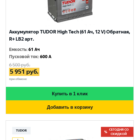
Аккумулятор TUDOR High Tech (61 Ач, 12 V) Обратная,
R+ LB2 арт.
Емкость
:
61 Ач
Пусковой ток
:
600 A
6 500
руб.
5 951
руб.
при обмене
Купить в 1 клик
Добавить в корзину
СЕГОДНЯ СО
TUDOR
СКИДКОЙ