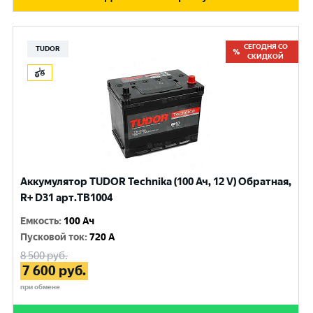
СЕГОДНЯ СО
TUDOR
СКИДКОЙ
Аккумулятор TUDOR Technika (100 Ач, 12 V) Обратная,
R+ D31 арт.TB1004
Емкость
:
100 Ач
Пусковой ток
:
720 A
8 500
руб.
7 600
руб.
при обмене