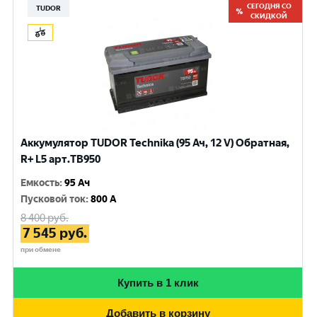
СЕГОДНЯ СО
TUDOR
СКИДКОЙ
Аккумулятор TUDOR Technika (95 Ач, 12 V) Обратная,
R+ L5 арт.TB950
Емкость
:
95 Ач
Пусковой ток
:
800 A
8 400
руб.
7 545
руб.
при обмене
Купить в 1 клик
Добавить в корзину