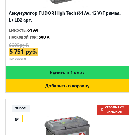
Аккумулятор TUDOR High Tech (61 Ач, 12 V) Прямая,
L+ LB2 арт.
Емкость
:
61 Ач
Пусковой ток
:
600 A
6 300
руб.
5 751
руб.
при обмене
Купить в 1 клик
Добавить в корзину
СЕГОДНЯ СО
TUDOR
СКИДКОЙ