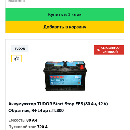
при обмене
Купить в 1 клик
Добавить в корзину
СЕГОДНЯ СО
TUDOR
СКИДКОЙ
Аккумулятор TUDOR Start-Stop EFB (80 Ач, 12 V)
Обратная, R+ L4 арт.TL800
Емкость
:
80 Ач
Пусковой ток
:
720 A