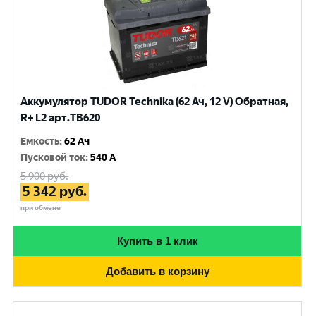
Аккумулятор TUDOR Technika (62 Ач, 12 V) Обратная,
R+ L2 арт.TB620
Емкость
:
62 Ач
Пусковой ток
:
540 A
5 900
руб.
5 342
руб.
при обмене
Купить в 1 клик
Добавить в корзину