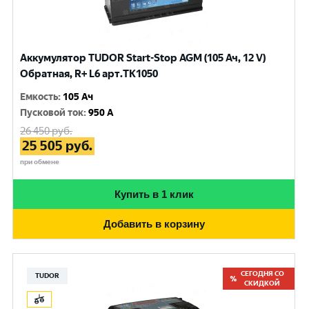
Аккумулятор TUDOR Start-Stop AGM (105 Ач, 12 V)
Обратная, R+ L6 арт.TK1050
Емкость
:
105 Ач
Пусковой ток
:
950 A
26 450
руб.
25 505
руб.
при обмене
Купить в 1 клик
Добавить в корзину
СЕГОДНЯ СО
TUDOR
СКИДКОЙ