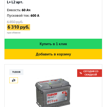
L+ L2 арт.
Емкость
:
60 Ач
Пусковой ток
:
600 A
6 850
руб.
6 310
руб.
при обмене
Купить в 1 клик
Добавить в корзину
СЕГОДНЯ СО
TUDOR
СКИДКОЙ