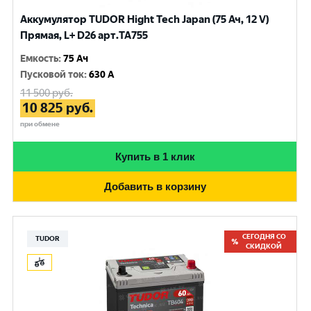
Аккумулятор TUDOR Hight Tech Japan (75 Ач, 12 V)
Прямая, L+ D26 арт.TA755
Емкость
:
75 Ач
Пусковой ток
:
630 A
11 500
руб.
10 825
руб.
при обмене
Купить в 1 клик
Добавить в корзину
СЕГОДНЯ СО
TUDOR
СКИДКОЙ