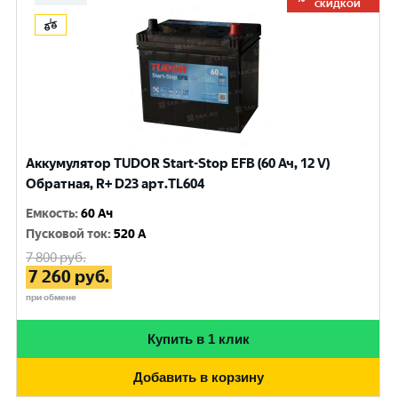
СКИДКОЙ
Аккумулятор TUDOR Start-Stop EFB (60 Ач, 12 V)
Обратная, R+ D23 арт.TL604
Емкость
:
60 Ач
Пусковой ток
:
520 A
7 800
руб.
7 260
руб.
при обмене
Купить в 1 клик
Добавить в корзину