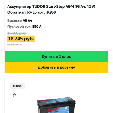
Аккумулятор TUDOR Start-Stop AGM (95 Ач, 12 V)
Обратная, R+ L5 арт.TK950
Емкость
:
95 Ач
Пусковой ток
:
850 A
19 600
руб.
18 745
руб.
при обмене
Купить в 1 клик
Добавить в корзину
TUDOR