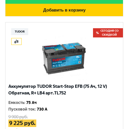
Добавить в корзину
СЕГОДНЯ СО
TUDOR
СКИДКОЙ
Аккумулятор TUDOR Start-Stop EFB (75 Ач, 12 V)
Обратная, R+ LB4 арт.TL752
Емкость
:
75 Ач
Пусковой ток
:
730 A
9 900
руб.
9 225
руб.