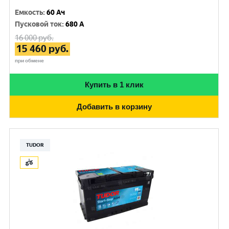
Емкость
:
60 Ач
Пусковой ток
:
680 A
16 000
руб.
15 460
руб.
при обмене
Купить в 1 клик
Добавить в корзину
TUDOR